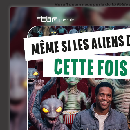
Mara Taquin
nous parle de
La Petite
d
avec Fabrice Luchini, à découvrir d
cadre des We Love Cinema Days.
Facebook
Twitter
Share
Précedent
Une nouvelle bande-annonce
pour le nouveau Scorsese !
Related Articles
BRIFF Express: Tom Adjibi et
BRIFF 