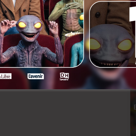
Salut » d’Emmanuel Marre
rs ago
4 jours ago