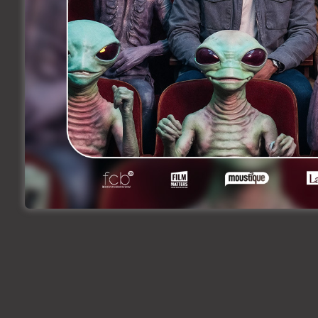
Adéola Hawna, « Ceci n’est
belge!
pas un film français ».
2 jou
6 heures ago