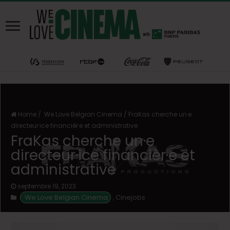
Home
/
We Love Belgian Cinema
/
FraKas cherche un·e
directeur·ice financièr·e et administrative
FraKas cherche un·e
directeur·ice financièr·e et
administrative
septembre 19, 2023
We Love Belgian Cinema
Cinejobs
,