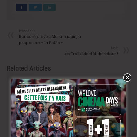
Précedent
Rencontre avec Mara Taquin, à
propos de « La Petite »
Next
Les Trolls bientôt de retour !
Related Articles