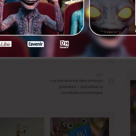
urs, et histoire qui va crescendo… plus que quelques
e !
LinkedIn
Next
« Le syndrome des amours
passées » actualise la
comédie romantique