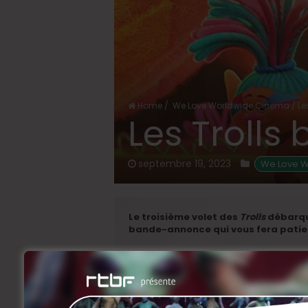
Home
/
We Love Worldwide Cinema
/
Le
Les Trolls 
septembre 19, 2023
 We Love 
Le troisième volet des
Trolls
débarque
bande-annonce qui vous fera pati
Après deux films à se tourner autour pou
Poppy et Branch sont officiellement en c
l’un pour l’autre, Poppy fait une découv
avec ses quatre frères, Floyd, Spruce et 
moment, les
BroZone
. Alors qu’il n’étai