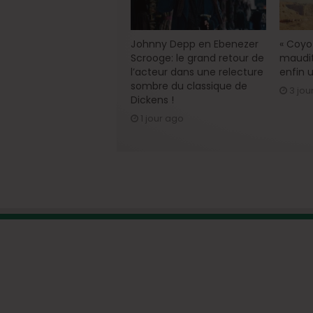
Johnny Depp en Ebenezer
« Coyot
Scrooge: le grand retour de
maudit
l’acteur dans une relecture
enfin u
sombre du classique de
3 jou
Dickens !
1 jour ago