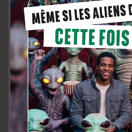
famille, et depuis Branch n’a jamais revu
Mais quand Floyd, l’aîné de la fratrie, es
Velvet et Veneer, qui en veulent à son t
aventure poignante et bouleversante afin
sort encore plus funeste que celui de viv