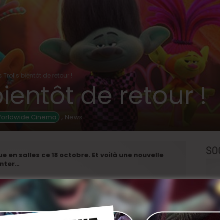
s Trolls bientôt de retour !
bientôt de retour !
,
Worldwide Cinema
News
SO
 en salles ce 18 octobre. Et voilà une nouvelle
enter…
r finalement tomber dans les bras l’un de l’autre,
ouple. Alors qu’ils n’ont normalement plus de secrets
erte incroyable relative au passé de Branch. À l’époque,
Clay, ils formaient le Boys Band le plus en vogue du
t qu’un enfant, le groupe s’est séparé, tout comme la