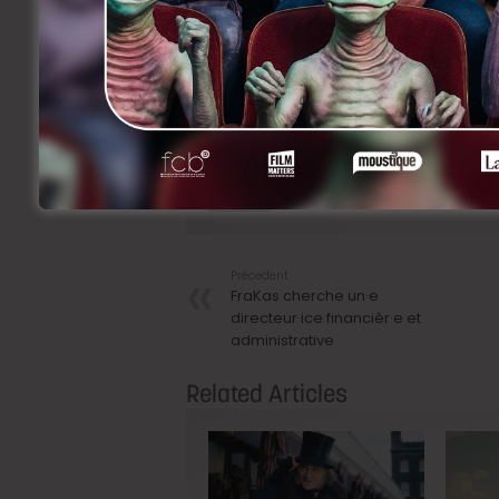
Avalanche de gags, symphonies de coule
semaines à patienter jusqu’au 18 octobr
Facebook
Twitter
Share
Précedent
FraKas cherche un·e
directeur·ice financièr·e et
administrative
Related Articles