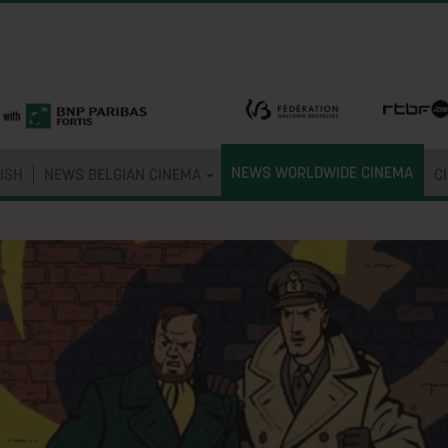
NEWS WORLDWIDE CINEMA
ISH
NEWS BELGIAN CINEMA
C