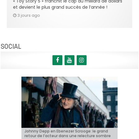
« Toy Story 5 » franchit le cap du milliard de dollars
et devient le plus grand succès de l’année !
3 jours ago
SOCIAL
Johnny Depp en Ebenezer Scrooge: le grand
BRIFF 2026: la Compétition belge!
« Coyote vs. Acme », le film maudit de
Capsule #147: « Notre Salut » d’Emmanuel
« Toy Story 5 » franchit le cap du milliard de
retour de l’acteur dans une relecture sombre
Hollywood a enfin une date de sortie !
Marre
dollars et devient le plus grand succès de