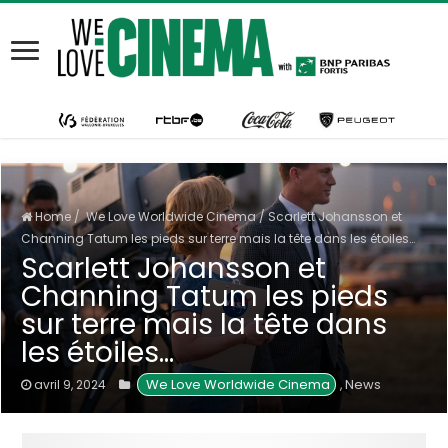
Home
/
We Love Worldwide Cinema
/
Scarlett Johansson et
Channing Tatum les pieds sur terre mais la tête dans les étoiles…
Scarlett Johansson et
Channing Tatum les pieds
sur terre mais la tête dans
les étoiles…
 We Love Worldwide Cinema
News
avril 9, 2024
,