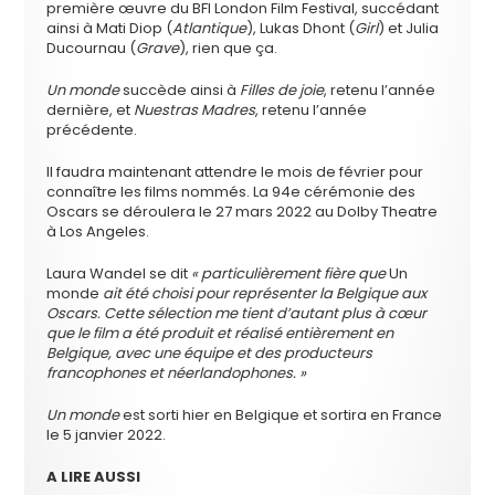
première œuvre du BFI London Film Festival, succédant
ainsi à Mati Diop (
Atlantique
), Lukas Dhont (
Girl
) et Julia
Ducournau (
Grave
), rien que ça.
Un monde
succède ainsi à
Filles de joie
, retenu l’année
dernière, et
Nuestras Madres
, retenu l’année
précédente.
ll faudra maintenant attendre le mois de février pour
connaître les films nommés. La 94e
cérémonie des
Oscars se déroulera le 27 mars 2022 au Dolby Theatre
à Los Angeles.
Laura Wandel se dit
« particulièrement fière que
Un
monde
ait été choisi pour représenter la Belgique aux
Oscars. Cette sélection me tient d’autant plus à cœur
que le film a été produit et réalisé entièrement en
Belgique, avec une équipe et des producteurs
francophones et néerlandophones. »
Un monde
est sorti hier en Belgique et sortira en France
le 5 janvier 2022.
A LIRE AUSSI