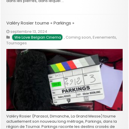
dans les pierres, dans lequel …
Valéry Rosier tourne « Parkings »
septembre 13, 2024
We Love Belgian Cinema
,
Coming soon
,
Evenements
,
Tournages
Valéry Rosier (Parasol, Dimanche, La Grand Messe) tourne
actuellement son nouveau long métrage, Parkings, dans la
région de Tournai. Parkings raconte les destins croisés de