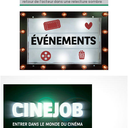
« Ceci n’est pas un film français ».
retour de l’acteur dans une relecture sombre
Hollywood a enfin une date de sortie !
Marre
du classique de Dickens !