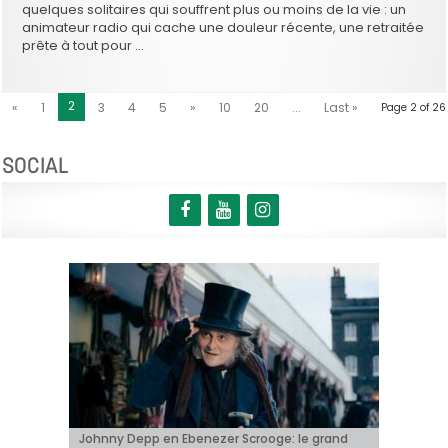
quelques solitaires qui souffrent plus ou moins de la vie : un
animateur radio qui cache une douleur récente, une retraitée
prête à tout pour …
2
«
1
3
4
5
»
10
20
...
Last »
Page 2 of 26
SOCIAL
BRIFF Express: Tom Adjibi et Adéola Hawna,
Johnny Depp en Ebenezer Scrooge: le grand
BRIFF 2026: la Compétition belge!
« Coyote vs. Acme », le film maudit de
Capsule #147: « Notre Salut » d’Emmanuel