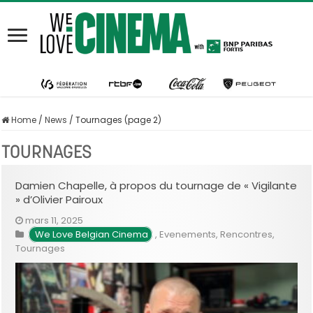
Home
/
News
/
Tournages (page 2)
TOURNAGES
Damien Chapelle, à propos du tournage de « Vigilante
» d’Olivier Pairoux
mars 11, 2025
We Love Belgian Cinema
,
Evenements
,
Rencontres
,
Tournages