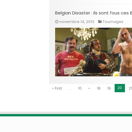
Belgian Disaster : ils sont fous ces 
novembre 14, 2013
Tournages
20
« First
...
10
«
18
19
21