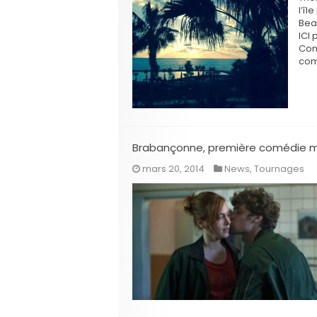
l’î
Beac
ICI 
Com
com
Brabançonne, première comédie m
mars 20, 2014
News
,
Tournages