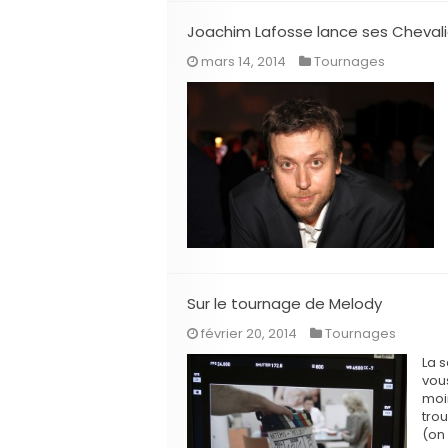
Joachim Lafosse lance ses Chevali
mars 14, 2014
Tournages
Sur le tournage de Melody
février 20, 2014
Tournages
La 
vou
moi
tro
(on