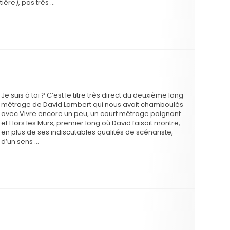
tière), pas très …
Je suis à toi ? C’est le titre très direct du deuxième long
métrage de David Lambert qui nous avait chamboulés
avec Vivre encore un peu, un court métrage poignant
et Hors les Murs, premier long où David faisait montre,
en plus de ses indiscutables qualités de scénariste,
d’un sens …