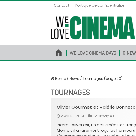
Contact
Politique de confidentialité
WE LOVE CINEMA DAYS
CINEW
Home
/
News
/
Tournages (page 20)
TOURNAGES
Olivier Gourmet et Valérie Bonneton
avril 10, 2014
Tournages
Pierre Jolivet est, un des cinéastes fran
Même s’il a rarement reçu les honneurs
récompense majeure, le cinéaste tourne