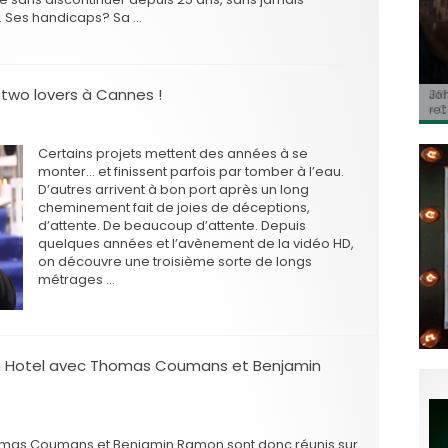
t. Ses handicaps? Sa …
 two lovers à Cannes !
BRI
Jo
BRI
« C
Ca
« C
ret
Hol
Ma
du 
Certains projets mettent des années à se
monter… et finissent parfois par tomber à l’eau.
D’autres arrivent à bon port après un long
cheminement fait de joies de déceptions,
d’attente. De beaucoup d’attente. Depuis
quelques années et l’avènement de la vidéo HD,
on découvre une troisième sorte de longs
métrages …
ch Hotel avec Thomas Coumans et Benjamin
mas Coumans et Benjamin Ramon sont donc réunis sur