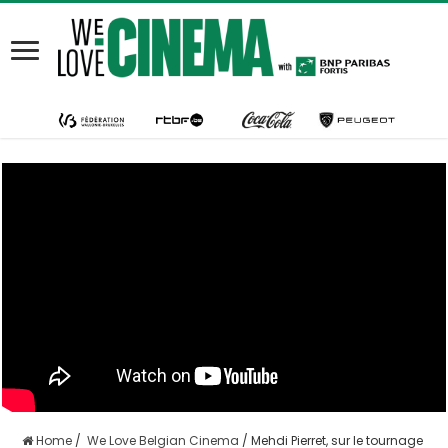
Home
/
We Love Belgian Cinema
/
Mehdi Pierret, sur le tournage