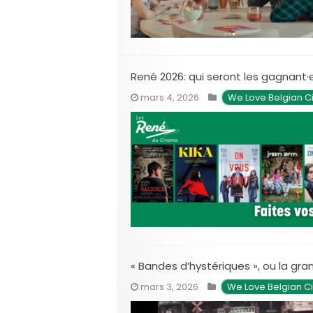
René 2026: qui seront les gagnant·
mars 4, 2026
We Love Belgian 
« Bandes d’hystériques », ou la gr
mars 3, 2026
We Love Belgian 