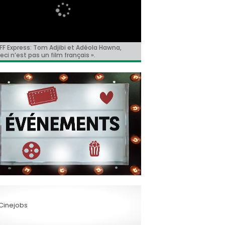
FF Express: Tom Adjibi et Adéola Hawna,
hnny Depp en Ebenezer Scrooge: le grand
FF 2026: la Compétition belge!
oyote vs. Acme », le film maudit de
psule #147: « Notre Salut » d’Emmanuel
eci n’est pas un film français ».
our de l’acteur dans une relecture sombre
lywood a enfin une date de sortie !
rre
classique de Dickens !