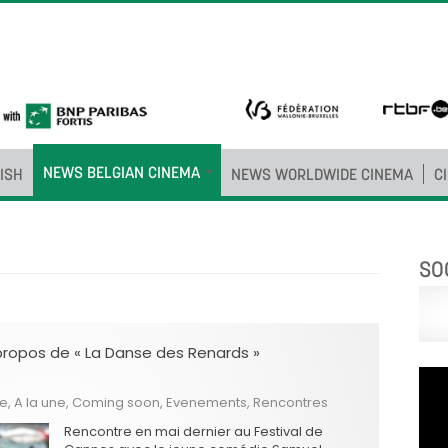
NEWS BELGIAN CINEMA
ISH
NEWS WORLDWIDE CINEMA
C
SO
propos de « La Danse des Renards »
he
,
A la une
,
Coming soon
,
Evenements
,
Rencontres
Rencontre en mai dernier au Festival de