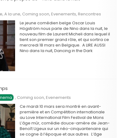
he
,
A la une
,
Coming soon
,
Evenements
,
Rencontres
Le jeune comédien belge Oscar Louis
Högström nous parle de Nino dans la nuit, le
nouveau film de Laurent Micheli dans lequel il
tient son premier grand rôle, et qui sortira ce
mercredi 18 mars en Belgique. A LIRE AUSSI
Nino dans la nuit, Dancing in the Dark
emps
Cinema
,
Coming soon
,
Evenements
Ce mardi 10 mars sera montré en avant-
première et en Compétition internationale
au Love International Film Festival de Mons
L’âge mûr, comédie douce-amère de Jean-
Benoît Ugeux sur un néo-cinquantenaire qui
se cogne à l’époque et aux autres. L’âge