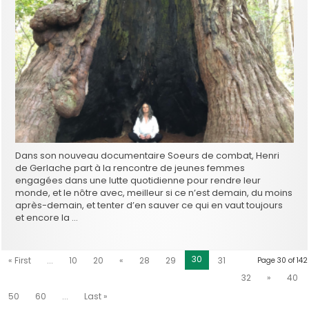
Dans son nouveau documentaire Soeurs de combat, Henri
de Gerlache part à la rencontre de jeunes femmes
engagées dans une lutte quotidienne pour rendre leur
monde, et le nôtre avec, meilleur si ce n’est demain, du moins
après-demain, et tenter d’en sauver ce qui en vaut toujours
et encore la …
30
« First
...
10
20
«
28
29
31
Page 30 of 142
32
»
40
50
60
...
Last »