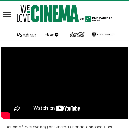
Home
/
We Love Belgian Cinema
/
Bande-annonce: « Les