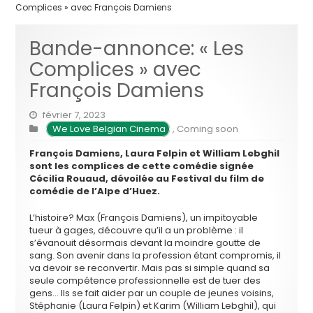
Complices » avec François Damiens
Bande-annonce: « Les
Complices » avec
François Damiens
février 7, 2023
We Love Belgian Cinema
,
Coming soon
François Damiens, Laura Felpin et William Lebghil
sont les complices de cette comédie signée
Cécilia Rouaud, dévoilée au Festival du film de
comédie de l’Alpe d’Huez.
L’histoire? Max (François Damiens), un impitoyable
tueur à gages, découvre qu’il a un problème : il
s’évanouit désormais devant la moindre goutte de
sang. Son avenir dans la profession étant compromis, il
va devoir se reconvertir. Mais pas si simple quand sa
seule compétence professionnelle est de tuer des
gens… Ils se fait aider par un couple de jeunes voisins,
Stéphanie (Laura Felpin) et Karim (William Lebghil), qui