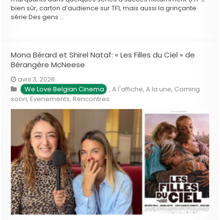
bien sûr, carton d’audience sur TF1, mais aussi la grinçante
série Des gens …
Mona Bérard et Shirel Nataf: « Les Filles du Ciel » de
Bérangère McNeese
avril 3, 2026
We Love Belgian Cinema
,
A l'affiche
,
A la une
,
Coming
soon
,
Evenements
,
Rencontres