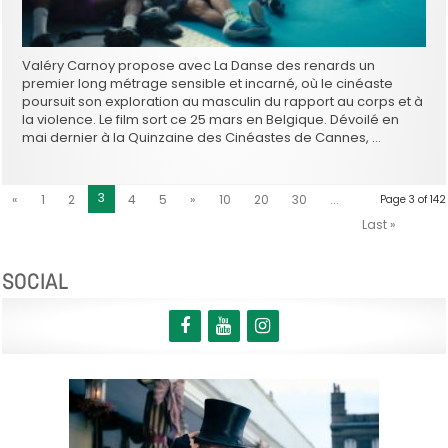
Valéry Carnoy propose avec La Danse des renards un
premier long métrage sensible et incarné, où le cinéaste
poursuit son exploration au masculin du rapport au corps et à
la violence. Le film sort ce 25 mars en Belgique. Dévoilé en
mai dernier à la Quinzaine des Cinéastes de Cannes, …
3
«
1
2
4
5
»
10
20
30
...
Page 3 of 142
Last »
SOCIAL