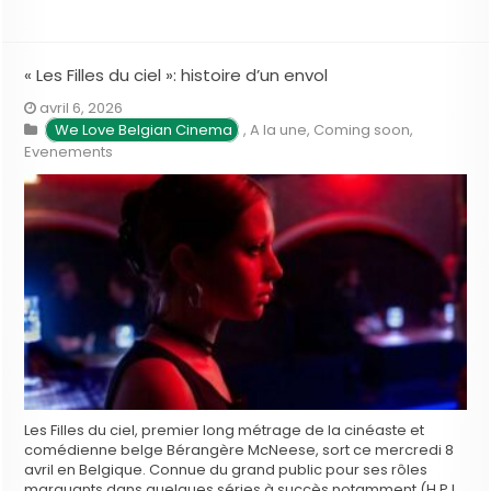
« Les Filles du ciel »: histoire d’un envol
avril 6, 2026
We Love Belgian Cinema
,
A la une
,
Coming soon
,
Evenements
Les Filles du ciel, premier long métrage de la cinéaste et
comédienne belge Bérangère McNeese, sort ce mercredi 8
avril en Belgique. Connue du grand public pour ses rôles
marquants dans quelques séries à succès notamment (H.P.I.