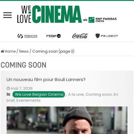
Home
/
News
/
Coming soon (page 3)
COMING SOON
Un nouveau film pour Bouli Lanners?
mai 7, 2026
We Love Belgian Cinema
,
A la une
,
Coming soon
,
En
bref
,
Evenements