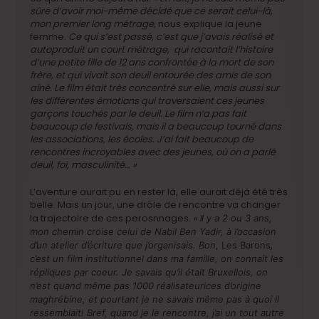
sûre d’avoir moi-même décidé que ce serait celui-là,
mon premier long métrage,
nous explique la jeune
femme.
Ce qui s’est passé, c’est que j’avais réalisé et
autoproduit un court métrage, qui racontait l’histoire
d’une petite fille de 12 ans confrontée à la mort de son
frère, et qui vivait son deuil entourée des amis de son
aîné. Le film était très concentré sur elle, mais aussi sur
les différentes émotions qui traversaient ces jeunes
garçons touchés par le deuil. Le film n’a pas fait
beaucoup de festivals, mais il a beaucoup tourné dans
les associations, les écoles. J’ai fait beaucoup de
rencontres incroyables avec des jeunes, où on a parlé
deuil, foi, masculinité… »
L’aventure aurait pu en rester là, elle aurait déjà été très
belle. Mais un jour, une drôle de rencontre va changer
la trajectoire de ces perosnnages.
« I
l y a 2 ou 3 ans,
mon chemin croise celui de Nabil Ben Yadir, à l’occasion
d’un atelier d’écriture que j’organisais. Bon,
Les Barons
,
c’est un film institutionnel dans ma famille, on connaît les
répliques par coeur. Je savais qu’il était Bruxellois, on
n’est quand même pas 1000 réalisateurices d’origine
maghrébine, et pourtant je ne savais même pas à quoi il
ressemblait! Bref, quand je le rencontre, j’ai un tout autre