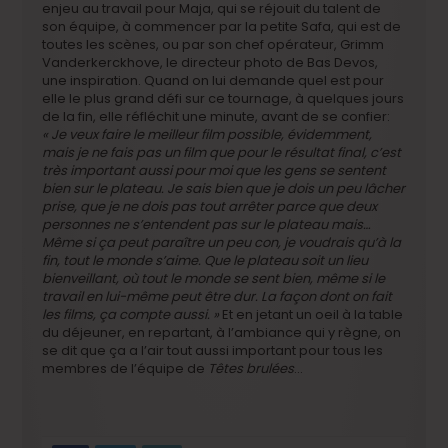
enjeu au travail pour Maja, qui se réjouit du talent de
son équipe, à commencer par la petite Safa, qui est de
toutes les scènes, ou par son chef opérateur, Grimm
Vanderkerckhove, le directeur photo de Bas Devos,
une inspiration. Quand on lui demande quel est pour
elle le plus grand défi sur ce tournage, à quelques jours
de la fin, elle réfléchit une minute, avant de se confier:
« Je veux faire le meilleur film possible, évidemment,
mais je ne fais pas un film que pour le résultat final, c’est
très important aussi pour moi que les gens se sentent
bien sur le plateau. Je sais bien que je dois un peu lâcher
prise, que je ne dois pas tout arrêter parce que deux
personnes ne s’entendent pas sur le plateau mais…
Même si ça peut paraître un peu con, je voudrais qu’à la
fin, tout le monde s’aime. Que le plateau soit un lieu
bienveillant, où tout le monde se sent bien, même si le
travail en lui-même peut être dur. La façon dont on fait
les films, ça compte aussi. »
Et en jetant un oeil à la table
du déjeuner, en repartant, à l’ambiance qui y règne, on
se dit que ça a l’air tout aussi important pour tous les
membres de l’équipe de
Têtes brulées
…