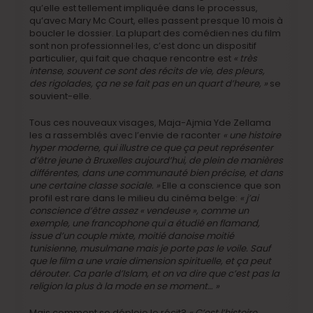
qu’elle est tellement impliquée dans le processus,
qu’avec Mary Mc Court, elles passent presque 10 mois à
boucler le dossier. La plupart des comédien·nes du film
sont non professionnel·les, c’est donc un dispositif
particulier, qui fait que chaque rencontre est
« très
intense, souvent ce sont des récits de vie, des pleurs,
des rigolades, ça ne se fait pas en un quart d’heure, »
se
souvient-elle.
Tous ces nouveaux visages, Maja-Ajmia Yde Zellama
les a rassemblés avec l’envie de raconter
« une histoire
hyper moderne, qui illustre ce que ça peut représenter
d’être jeune à Bruxelles aujourd’hui, de plein de manières
différentes, dans une communauté bien précise, et dans
une certaine classe sociale. »
Elle a conscience que son
profil est rare dans le milieu du cinéma belge:
« j’ai
conscience d’être assez « vendeuse », comme un
exemple, une francophone qui a étudié en flamand,
issue d’un couple mixte, moitié danoise moitié
tunisienne, musulmane mais je porte pas le voile. Sauf
que le film a une vraie dimension spirituelle, et ça peut
dérouter. Ca parle d’Islam, et on va dire que c’est pas la
religion la plus à la mode en se moment… »
Mais comment se déploie le récit?
« C’est l’histoire