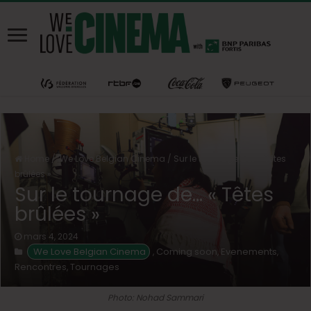
Home
/
We Love Belgian Cinema
/
Sur le tournage de… « Têtes
brûlées »
Sur le tournage de… « Têtes
brûlées »
mars 4, 2024
We Love Belgian Cinema
Coming soon
Evenements
,
,
,
Rencontres
Tournages
,
Photo: Nohad Sammari