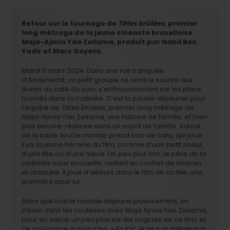
Retour sur le tournage de
Têtes brûlées
, premier
long métrage de la jeune cinéaste bruxelloise
Maja-Ajmia Yde Zellama, produit par Nabil Ben
Yadir et Marc Goyens.
Mardi 6 mars 2024. Dans une rue tranquille
d’Anderlecht, un petit groupe se rend le sourire aux
lèvres au café du coin, s’enthousiasmant sur les plans
tournés dans la matinée. C’est la pause-déjeuner pour
l’équipe de
Têtes brûlées
, premier long métrage de
Maja-Ajmia Yde Zellama, une histoire de famille, et bien
plus encore, réalisée dans un esprit de famille. Autour
de la table, tout le monde prend soin de Safa, qui joue
Eya, la jeune héroïne du film, comme d’une petit soeur,
d’une fille ou d’une nièce. Un peu plus loin, le père de la
cinéaste nous accueille, veillant au confort de chacun
et chacune. Il joue d’ailleurs dans le film de sa fille, une
première pour lui.
Alors que tout le monde déjeune joyeusement, on
s’isole dans les coulisses avec Maja Ajmia Yde Zellama,
pour en savoir un peu plus sur les origines de ce film, et
ce qui l’anime aujourd’hui.
« En fait, je ne suis même pas