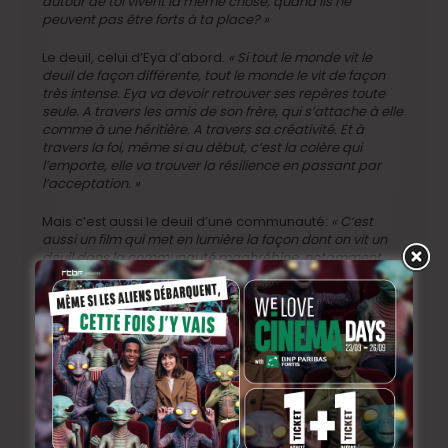
autour de toi vivent la même chose, quand ils ne
peuvent pas être forts à ta place? »
Le deuil, celui d’Eya d’abord.
« Si tout le monde vit le
deuil de façon différente, tout le monde le vit de façon
très intense. Eya va devoir retrouver ses repères toute
seule. A travers les amis de son frère, qui s’attache à elle
comme à une héritière. A travers sa créativité. Et à
travers la foi, même si au début, c’est la colère qui
l’emporte, elle va trouver la résilience en passant par
l’acceptation. »
Mais c’est aussi le deuil d’une communauté:
« C’est
aussi un film qui met en lumière la façon dont on vit un
deuil dans la communauté maghrébine, notamment
comment la maison est tout le temps ouverte, comment
chaque membre de la communauté fait tout pour
alléger le plus possible la douleur de la famille. J’ai
beaucoup dit que mon film parlait de deuil, mais en fait,
il parle surtout de résilience, comment on sort de
situations difficiles avec encore plus de force et
d’amour. »
Le deuil enfin est aussi un espace et un moment où la
masculinité peut s’affranchir de certains diktats:
« Il y a