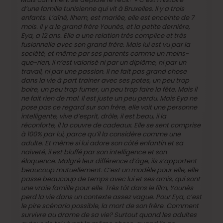
d’une famille tunisienne qui vit à Bruxelles. Il y a trois
enfants. L’aîné, Ilhem, est mariée, elle est enceinte de 7
mois. Il y a le grand frère Younés, et la petite dernière,
Eya, a 12 ans. Elle a une relation très complice et très
fusionnelle avec son grand frère. Mais lui est vu par la
société, et même par ses parents comme un moins-
que-rien, il n’est valorisé ni par un diplôme, ni par un
travail, ni par une passion. Il ne fait pas grand chose
dans la vie à part trainer avec ses potes, un peu trop
boire, un peu trop fumer, un peu trop faire la fête. Mais il
ne fait rien de mal. Il est juste un peu perdu. Mais Eya ne
pose pas ce regard sur son frère, elle voit une personne
intelligente, vive d’esprit, drôle, il est beau, il la
réconforte, il la couvre de cadeaux. Elle se sent comprise
à 100% par lui, parce qu’il la considère comme une
adulte. Et même si lui adore son côté enfantin et sa
naïveté, il est bluffé par son intelligence et son
éloquence. Malgré leur différence d’âge, ils s’apportent
beaucoup mutuellement. C’est un modèle pour elle, elle
passe beaucoup de temps avec lui et ses amis, qui sont
une vraie famille pour elle. Très tôt dans le film, Younès
perd la vie dans un contexte assez vague. Pour Eya, c’est
le pire scénario possible, la mort de son frère. Comment
survivre au drame de sa vie? Surtout quand les adultes