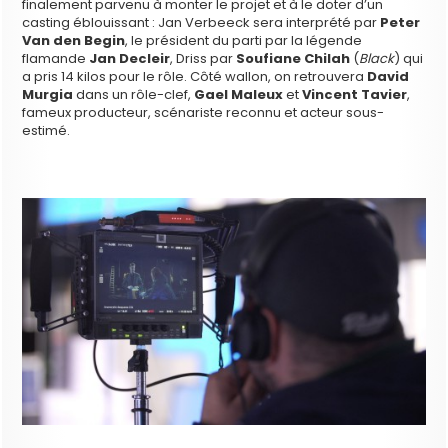
finalement parvenu à monter le projet et à le doter d’un
casting éblouissant : Jan Verbeeck sera interprété par
Peter
Van den Begin
, le président du parti par la légende
flamande
Jan Decleir
, Driss par
Soufiane Chilah
(
Black
) qui
a pris 14 kilos pour le rôle. Côté wallon, on retrouvera
David
Murgia
dans un rôle-clef,
Gael Maleux
et
Vincent Tavier
,
fameux producteur, scénariste reconnu et acteur sous-
estimé.