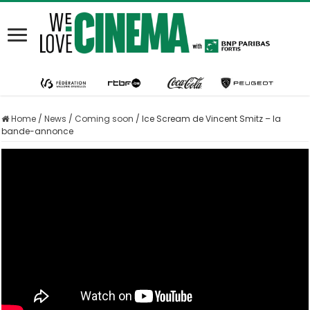
Home
/
News
/
Coming soon
/
Ice Scream de Vincent Smitz – la
bande-annonce