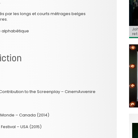
.
tés par les longs et courts métrages belges
res.
Jo
BRI
« C
Ca
« T
re alphabétique
ret
Hol
Ma
dol
du 
l’a
iction
c Contribution to the Screenplay – CinemAvvenire
du Monde – Canada (2014)
 Festival – USA (2015)