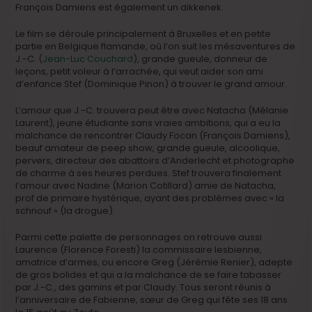
François Damiens est également un dikkenek.
Le film se déroule principalement à Bruxelles et en petite
partie en Belgique flamande, où l’on suit les mésaventures de
J.-C. (
Jean-Luc Couchard
), grande gueule, donneur de
leçons, petit voleur à l’arrachée, qui veut aider son ami
d’enfance Stef (Dominique Pinon) à trouver le grand amour.
L’amour que J.-C. trouvera peut être avec Natacha (Mélanie
Laurent), jeune étudiante sans vraies ambitions, qui a eu la
malchance de rencontrer Claudy Focan (François Damiens),
beauf amateur de peep show, grande gueule, alcoolique,
pervers, directeur des abattoirs d’Anderlecht et photographe
de charme à ses heures perdues. Stef trouvera finalement
l’amour avec Nadine (Marion Cotillard) amie de Natacha,
prof de primaire hystérique, ayant des problèmes avec « la
schnouf » (la drogue).
Parmi cette palette de personnages on retrouve aussi
Laurence (Florence Foresti) la commissaire lesbienne,
amatrice d’armes, ou encore Greg (Jérémie Renier), adepte
de gros bolides et qui a la malchance de se faire tabasser
par J.-C., des gamins et par Claudy. Tous seront réunis à
l’anniversaire de Fabienne, sœur de Greg qui fête ses 18 ans