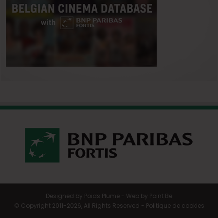
Designed by
Poids Plume
- Web by
Point Be
© Copyright 2011-2026, All Rights Reserved -
Politique de cookies