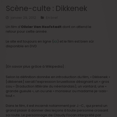
Scène-culte : Dikkenek
janvier 29, 2012
En bref
Un film d’
Olivier Van Hoofstadt
dont on attend le
retour pour cette année.
Le site est toujours en ligne (
ici
) et le film est bien sûr
disponible en DVD
[En savoir plus grâce à Wikipedia] :
Selon la définition donnée en introduction du film, « Dikkenek »
[dikkenek] serait l’expression bruxelloise désignant un « gros
cou » (traduction littérale du néerlandais), un vantard, une «
grande gueule », un ou une « monsieur ou madame je-sais-
tout ».
Dans le film, il est incarné notamment par J.-C., qui prend un
grand plaisir à donner des leçons à toute personne croisant
sa route. Le personnage de Claudy Focan interprété par