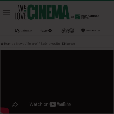
Home
/
News
/
En bref
/
Scène-culte : Dikkenek