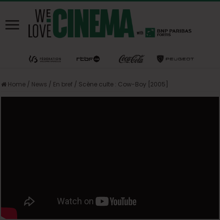
Home
/
News
/
En bref
/
Scène culte : Cow-Boy [2005]