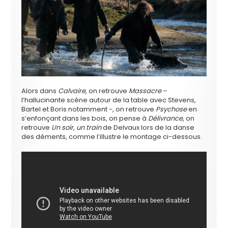
Alors dans
Calvaire
, on retrouve
Massacre
–
l’hallucinante scène autour de la table avec Stevens,
Bartel et Boris notamment -, on retrouve
Psychose
en
s’enfonçant dans les bois, on pense à
Délivrance
, on
retrouve
Un soir, un train
de Delvaux lors de la danse
des déments, comme l’illustre le montage ci-dessous.