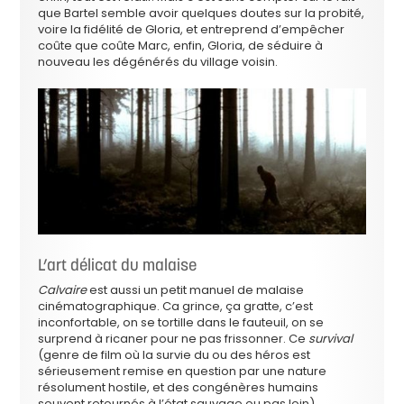
que Bartel semble avoir quelques doutes sur la probité,
voire la fidélité de Gloria, et entreprend d’empêcher
coûte que coûte Marc, enfin, Gloria, de séduire à
nouveau les dégénérés du village voisin.
L’art délicat du malaise
Calvaire
est
aussi un petit manuel de malaise
cinématographique. Ca grince, ça gratte, c’est
inconfortable, on se tortille dans le fauteuil, on se
surprend à ricaner pour ne pas frissonner. Ce
survival
(genre de film où la survie du ou des héros est
sérieusement remise en question par une nature
résolument hostile, et des congénères humains
souvent retournés à l’état sauvage ou pas loin)