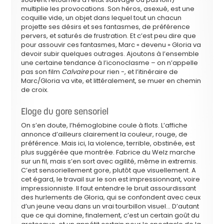
multiplie les provocations. Son héros, asexué, est une
coquille vide, un objet dans lequel tout un chacun
projette ses désirs et ses fantasmes, de préférence
pervers, et saturés de frustration. Et c’est peu dire que
pour assouvir ces fantasmes, Marc « devenu » Gloria va
devoir subir quelques outrages. Ajoutons à l’ensemble
une certaine tendance à l’iconoclasme – on n’appelle
pas son film
Calvaire
pour rien -, et l’itinéraire de
Marc/Gloria va vite, et littéralement, se muer en chemin
de croix.
Eloge du gore sensoriel
On s’en doute, l’hémoglobine coule à flots. L’affiche
annonce d’ailleurs clairement la couleur, rouge, de
préférence. Mais ici, la violence, terrible, obstinée, est
plus suggérée que montrée. Fabrice du Welz marche
sur un fil, mais s’en sort avec agilité, même in extremis.
C’est sensoriellement gore, plutôt que visuellement. A
cet égard, le travail sur le son est impressionnant, voire
impressionniste. Il faut entendre le bruit assourdissant
des hurlements de Gloria, qui se confondent avec ceux
d’un jeune veau dans un vrai tourbillon visuel… D’autant
que ce qui domine, finalement, c’est un certain goût du