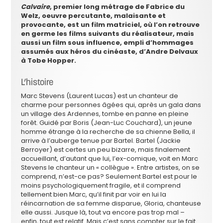
Calvaire
, premier long métrage de Fabrice du
Welz, oeuvre percutante, malaisante et
provocante, est un film matriciel, où l’on retrouve
en germe les films suivants du réalisateur, mais
aussi un film sous influence, empli d’hommages
assumés aux héros du cinéaste, d’Andre Delvaux
à Tobe Hopper.
L’histoire
Marc Stevens (Laurent Lucas) est un chanteur de
charme pour personnes âgées qui, après un gala dans
un village des Ardennes, tombe en panne en pleine
forêt. Guidé par Boris (Jean-Luc Couchard), un jeune
homme étrange à la recherche de sa chienne Bella, il
arrive à l’auberge tenue par Bartel. Bartel (Jackie
Berroyer) est certes un peu bizarre, mais finalement
accueillant, d’autant que lui, l’ex-comique, voit en Marc
Stevens le chanteur un « collègue ». Entre artistes, on se
comprend, n’est-ce pas? Seulement Bartel est pour le
moins psychologiquement fragile, et il comprend
tellement bien Marc, qu’il finit par voir en lui la
réincarnation de sa femme disparue, Gloria, chanteuse
elle aussi. Jusque là, tout va encore pas trop mal –
enfin, tout est relatif. Mais c’est sans compter sur le fait