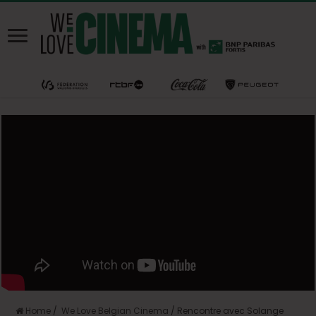
Home
/
We Love Belgian Cinema
/
Rencontre avec Solange