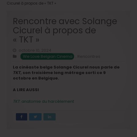
Cicurel à propos de « TKT »
Rencontre avec Solange
Cicurel à propos de
« TKT »
octobre 10, 2024
We Love Belgian Cinema
,
Rencontres
La cinéaste belge Solange Cicurel nous parle de
TKT
, son troisième long métrage sorti ce 9
octobre en Belgique.
A LIRE AUSSI
TKT
: anatomie du harcèlement