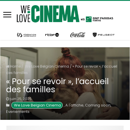
Home
/
We Love Belgian Cinema
/
« Pour se revoir », l’accueil
des familles
« Pour se revoir », l’accueil
des familles
juin 25, 2025
We Love Belgian Cinema
A l'affiche
Coming soon
,
,
,
Evenements