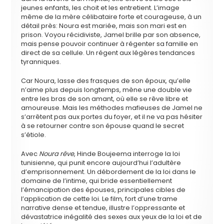
jeunes enfants, les choit et les entretient. L’image
même de la mère célibataire forte et courageuse, à un
détail près: Noura est mariée, mais son mari est en
prison. Voyou récidiviste, Jamel brille par son absence,
mais pense pouvoir continuer à régenter sa famille en
direct de sa cellule. Un régent aux légères tendances
tyranniques.
Car Noura, lasse des frasques de son époux, qu’elle
n’aime plus depuis longtemps, mène une double vie
entre les bras de son amant, où elle se rêve libre et
amoureuse. Mais les méthodes mafieuses de Jamel ne
s’arrêtent pas aux portes du foyer, et il ne va pas hésiter
à se retourner contre son épouse quand le secret
s’étiole.
Avec
Noura rêve
, Hinde Boujeema interroge la loi
tunisienne, qui punit encore aujourd’hui l’adultère
d’emprisonnement. Un débordement de la loi dans le
domaine de l’intime, qui bride essentiellement
l’émancipation des épouses, principales cibles de
l’application de cette loi. Le film, fort d’une trame
narrative dense et tendue, illustre l’oppressante et
dévastatrice inégalité des sexes aux yeux de la loi et de