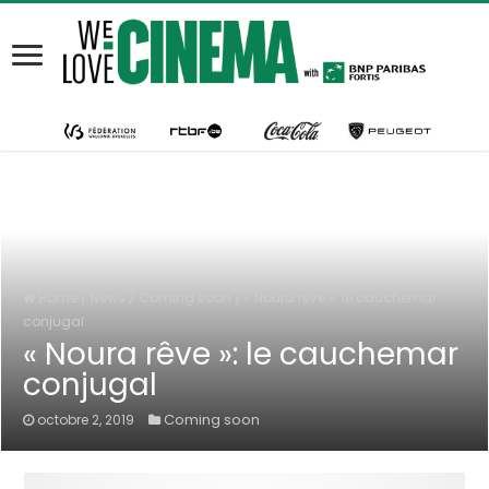
Home
/
News
/
Coming soon
/
« Noura rêve »: le cauchemar
conjugal
« Noura rêve »: le cauchemar
conjugal
Coming soon
octobre 2, 2019