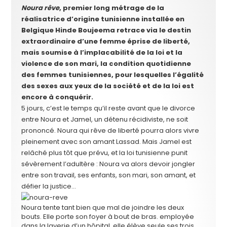
Noura rêve
, premier long métrage de la
réalisatrice d’origine tunisienne installée en
Belgique Hinde Boujeema retrace via le destin
extraordinaire d’une femme éprise de liberté,
mais soumise à l’implacabilité de la loi et la
violence de son mari, la condition quotidienne
des femmes tunisiennes, pour lesquelles l’égalité
des sexes aux yeux de la société et de la loi est
encore à conquérir.
5 jours, c’est le temps qu’il reste avant que le divorce
entre Noura et Jamel, un détenu récidiviste, ne soit
prononcé. Noura qui rêve de liberté pourra alors vivre
pleinement avec son amant Lassad. Mais Jamel est
relâché plus tôt que prévu, et la loi tunisienne punit
sévèrement l’adultère : Noura va alors devoir jongler
entre son travail, ses enfants, son mari, son amant, et
défier la justice…
Noura tente tant bien que mal de joindre les deux
bouts. Elle porte son foyer à bout de bras. employée
dans la laverie d’un hôpital, elle élève seule ses trois