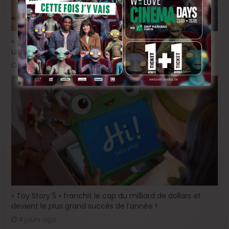
« Coyote vs. Acme », le film maudit de Hollywood a enfin
une date de sortie !
3 jours ago
« Toy Story 5 » franchit le cap du milliard de dollars et
devient le plus grand succès de l’année !
4 jours ago