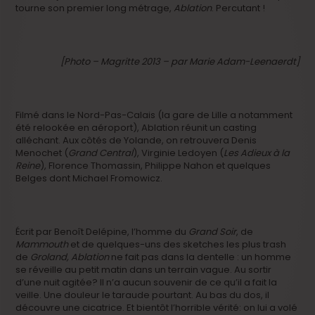
tourne son premier long métrage,
Ablation
. Percutant !
[Photo – Magritte 2013 – par Marie Adam-Leenaerdt]
Filmé dans le Nord-Pas-Calais (la gare de Lille a notamment
été relookée en aéroport), Ablation réunit un casting
alléchant. Aux côtés de Yolande, on retrouvera Denis
Menochet (
Grand Central
), Virginie Ledoyen (
Les Adieux à la
Reine
), Florence Thomassin, Philippe Nahon et quelques
Belges dont Michael Fromowicz.
Écrit par Benoît Delépine, l’homme du
Grand Soir
, de
Mammouth
et de quelques-uns des sketches les plus trash
de
Groland,
Ablation
ne fait pas dans la dentelle : un homme
se réveille au petit matin dans un terrain vague. Au sortir
d’une nuit agitée? Il n’a aucun souvenir de ce qu’il a fait la
veille. Une douleur le taraude pourtant. Au bas du dos, il
découvre une cicatrice. Et bientôt l’horrible vérité: on lui a volé