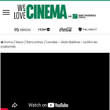
Home
/
News
/
Rencontres
/
Landes – Alain Berliner – Le film en
costumes