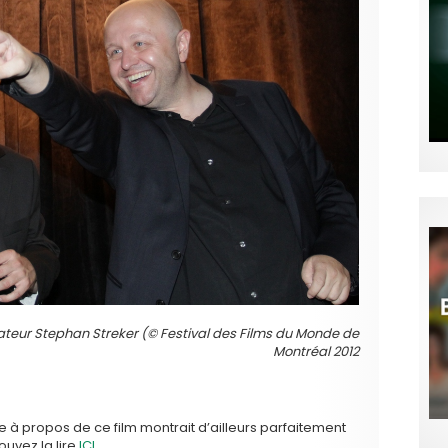
isateur Stephan Streker (© Festival des Films du Monde de
Montréal 2012
e à propos de ce film montrait d’ailleurs parfaitement
uvez la lire
ICI
.