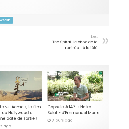
nkedIn
Next
The Spiral : le choc de la
rentrée… à la télé
e vs. Acme », le film
Capsule #147: « Notre
 de Hollywood a
Salut » d’Emmanuel Marre
ne date de sortie !
3 jours ago
rs ago