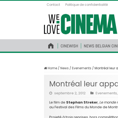
Contact
Politique de confidentialité
CINEWISH
NEWS BELGIAN CI
Home
/
News
/
Evenements
/
Montréal leur 
Montréal leur appa
septembre 2, 2012
Evenements
Le film de
Stephan Streker
,
Le monde n
au Festival des Films du Monde de Montr
Projeté à trois reprises, hors compétiti