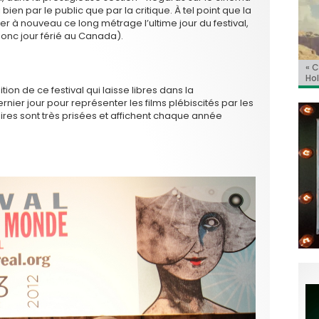
 bien par le public que par la critique. À tel point que la
er à nouveau ce long métrage l’ultime jour du festival,
 donc jour férié au Canada).
BRI
« C
Ca
« T
« N
Hol
Ma
dol
de 
l’a
ion de ce festival qui laisse libres dans la
er jour pour représenter les films plébiscités par les
es sont très prisées et affichent chaque année