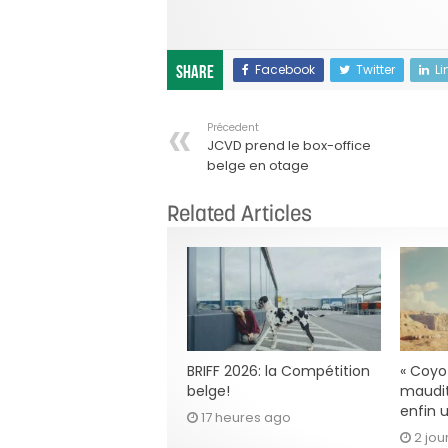
Facebook
Twitter
Li
Share
Précedent
JCVD prend le box-office
belge en otage
Related Articles
BRIFF 2026: la Compétition
« Coyot
belge!
maudit
enfin u
17 heures ago
2 jou