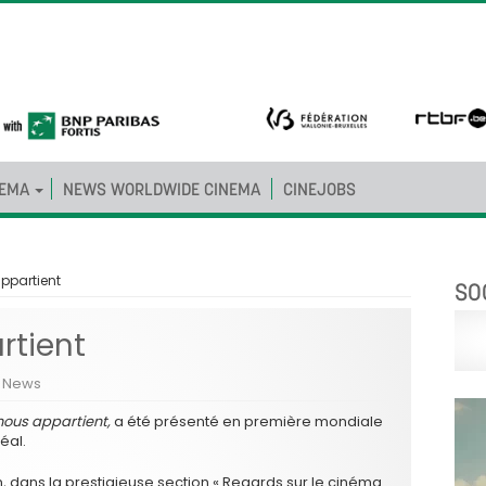
NEMA
NEWS WORLDWIDE CINEMA
CINEJOBS
appartient
SO
rtient
,
News
ous appartient,
a été présenté en première mondiale
éal.
on, dans la prestigieuse section « Regards sur le cinéma