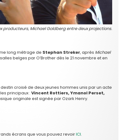
ux producteurs, Michael Goldberg entre deux projections.
ième long métrage de
Stephan Streker
, après
Michael
s salles belges par O’Brother dès le 21 novembre et en
e destin croisé de deux jeunes hommes unis par un acte
les principaux :
Vincent Rottiers, Ymanol Perset,
usique originale est signée par Ozark Henry.
s grands écrans que vous pouvez revoir
ICI
.