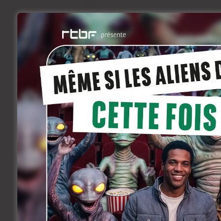
Le scénario d’un film alléchant? Pas du t
qui risque de marquer à jamais les peti
s’articule sur six pays différents et l
synchronisme a une raison : le spectateu
le Net, puis dans la réalité. Une interac
télévisé.
Incroyable? Oui, presque. Et pourtant 
pourra même participer à cette aventur
rejoindre le groupe des bienheureux dif
pourrait en faire autant. On l’espère, en 
La diffusion de la série est programmée 
haleine pendant cinq longues semaines
Arturo, le machiavélique organisateur d
Leysen
(
Le Goût de l’Empereur, Elève Lib
un terme en vogue dans le jeu en ligne q
la Suédoise
Tuva Novotny
(la série
Da