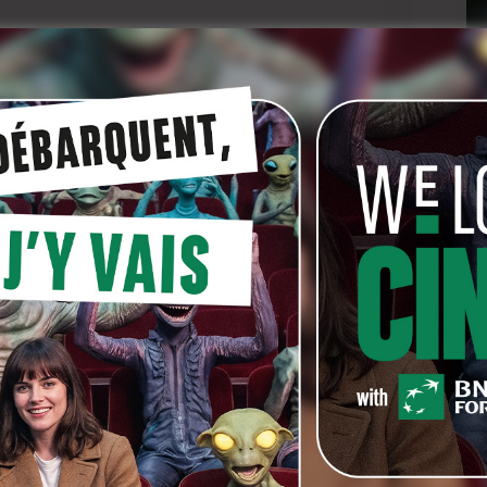
out.
The Spiral
est une série réalisée pour la télévision
ts écrans en Europe. Comme le scénario, la production
es épisodes y seront programmés en même temps. Ce
r qui le désirera pourra s’impliquer dans l’enquête via
tion qui aura un impact jusque dans le dernier épisode
nous ne divaguons pas. Le spectateur francophone
e puisqu’on vient d’apprendre qu’Arte a décidé de
fuseurs de cette expérience hors norme. La RTBF
tous cas.
pour le mois de septembre. Elle devrait nous tenir en
.
e ce coup d’éclat artistique, est campé par
Johan
re, Sœur Sourire
) tandis que sa team (pour employer
ui sied bien au concept) est internationale. On y trouve
g
), le Belge
Thomas Rykewaert
(
Bo, Week-end aan