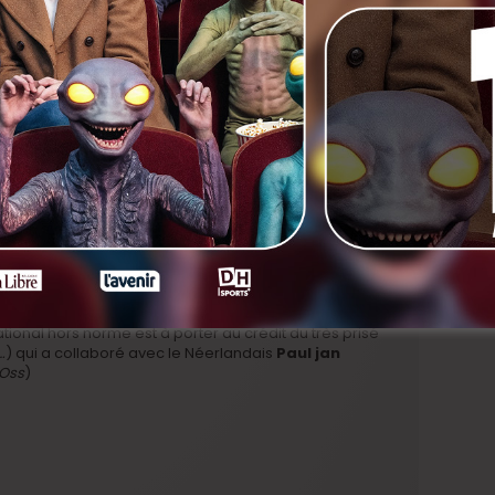
ts initialement annoncé, retenu par d’autres
inge
(chanteuse du groupe Discorockers), le Finlandais
(Revenge)
et
le Néerlandais
Tim Murck
(vu dans de
berg, Thure Lindhardt, Tommi Korpela,
et les
a série
Thuis
et
Zone Stad
) ou
Johan Van Assche
(
Het
tement promet.
par Caviar Film a été confié au jeune
Hans Herbots
qui
élé avant de passer au grand écran avec
Bo
. L’an
r flamand de 2014 :
De Behandeling
, adapté de Mo
 Schoenaerts
national hors norme est à porter au crédit du très prisé
…
) qui a collaboré avec le Néerlandais
Paul jan
 Oss
)