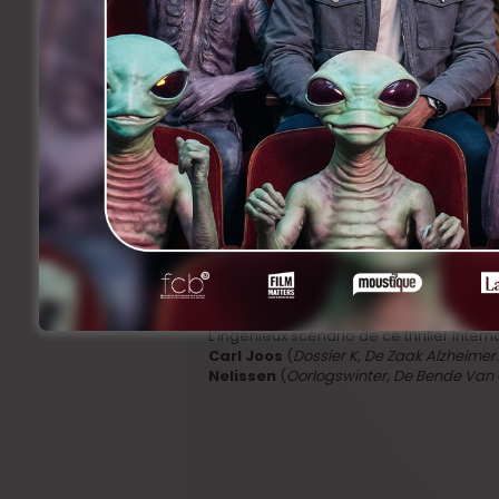
Zee
) qui a remplacé Matthias Schoenaer
obligations, la Norvégienne
Viktoria W
Elmer Back
, le Danois
Paw Henriksen
nombreuses séries chez nos voisins).
Ils affronteront notamment
Donald Hög
Belges
Lien Van de Kelder
(vue dans l
Goddelijke Monster
,
Dossier K
). L’affron
Ce projet d’une extrême ambition initié 
a fait ses armes sur quelques séries t
prochain, il sera à la tête du blockbuste
Hayder, probablement avec
Matthias
L’ingénieux scénario de ce thriller inter
Carl Joos
(
Dossier K, De Zaak Alzheimer
Nelissen
(
Oorlogswinter, De Bende Van