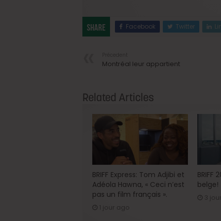
Facebook
Twitter
Li
Share
Précedent
Montréal leur appartient
Related Articles
BRIFF Express: Tom Adjibi et
BRIFF 
Adéola Hawna, « Ceci n’est
belge!
pas un film français ».
3 jou
1 jour ago