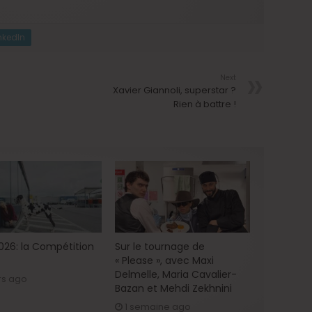
nkedIn
Next
Xavier Giannoli, superstar ?
Rien à battre !
2026: la Compétition
Sur le tournage de
« Please », avec Maxi
Delmelle, Maria Cavalier-
rs ago
Bazan et Mehdi Zekhnini
1 semaine ago