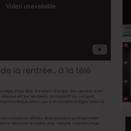
BRI
Jo
BRI
« C
Ca
« C
ret
Hol
Ma
du 
 de la rentrée… à la télé
rvège, Pays-Bas. À travers l’Europe, des œuvres d’art
Interpol est sur les dents. Un hasard? Un complot
 machiavélique Arturo qui a un compte à régler avec la
 des complices affûtés. Mais plusieurs protagonistes
histoire dépasse le cadre d’un « simple » cambriolage