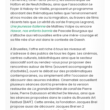
Hotton et de Neufchâteau, ainsi que l’association Le
Foyer à Habay-la-Vieille, proposent un programme
abordant des thématiques telles que l’environnement
et nos modes de vie ou la migration, au travers de films
récents tels que
La vérité du sol
de François Legrand,
Une jeunesse italienne
de Mathieu Volpe ou encore
Hawar, nos enfants bannis
de Pascale Bourgaux qui
s’attache aux retrouvailles entre une mère-courage et
sa fille née d’un viol dans le contexte de Daesh.
A Bruxelles, l’offre est riche à tous les niveaux et
s’adresse à des publics de tous les âges. Les cinémas,
centres culturels, bibliothèques ainsi que le secteur
associatif sont au rendez-vous pour proposer des
rencontres autour de films (souvent accompagnés
d’activités), ouvrir le débat sur des problématiques
contemporaines, ou simplement offrir l’occasion de
découvrir des œuvres inédites. Cinematek accueillent
plusieurs séances dont la première de la version
restaurée de
La grande barrière de corail
de Pierre
Levie, Pierre Dubuisson et Michel De Mevius, ainsi que
les séances proposées dans le cadre du Brussels Art
Festival (BAFF). Cette année, la Fondation Jacques Brel
propose aussi de découvrir Jacques Brel en 2