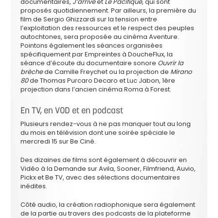
documentaires,
J’arrive
et
Le Pacifique
, qui sont
proposés quotidiennement. Par ailleurs, la première du
film de Sergio Ghizzardi sur la tension entre
l’exploitation des ressources et le respect des peuples
autochtones, sera proposée au cinéma Aventure.
Pointons également les séances organisées
spécifiquement par Empreintes à DoucheFlux, la
séance d’écoute du documentaire sonore
Ouvrir la
brèche
de Camille Freychet ou la projection de
Mirano
80
de Thomas Purcaro Decaro et Luc Jabon, 1ère
projection dans l’ancien cinéma Roma à Forest.
En TV, en VOD et en podcast
Plusieurs rendez-vous à ne pas manquer tout au long
du mois en télévision dont une soirée spéciale le
mercredi 15 sur Be Ciné.
Des dizaines de films sont également à découvrir en
Vidéo à la Demande sur Avila, Sooner, Filmfriend, Auvio,
Pickx et Be TV, avec des sélections documentaires
inédites.
Côté audio, la création radiophonique sera également
de la partie au travers des podcasts de la plateforme