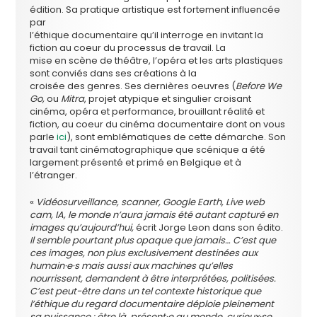
édition. Sa pratique artistique est fortement influencée
par
l’éthique documentaire qu’il interroge en invitant la
fiction au coeur du processus de travail. La
mise en scène de théâtre, l’opéra et les arts plastiques
sont conviés dans ses créations à la
croisée des genres. Ses dernières oeuvres (
Before We
Go,
ou
Mitra
, projet atypique et singulier croisant
cinéma, opéra et performance, brouillant réalité et
fiction, au coeur du cinéma documentaire dont on vous
parle
ici
), sont emblématiques de cette démarche. Son
travail tant cinématographique que scénique a été
largement présenté et primé en Belgique et à
l’étranger.
«
Vidéosurveillance, scanner, Google Earth, Live web
cam, IA, le monde n’aura jamais été autant capturé en
images qu’aujourd’hui,
écrit Jorge Leon dans son édito.
Il semble pourtant plus opaque que jamais… C’est que
ces images, non plus exclusivement destinées aux
humain·e·s mais aussi aux machines qu’elles
nourrissent, demandent à être interprétées, politisées.
C’est peut-être dans un tel contexte historique que
l’éthique du regard documentaire déploie pleinement
sa puissance : être là, présent·e au monde, curieux·se,