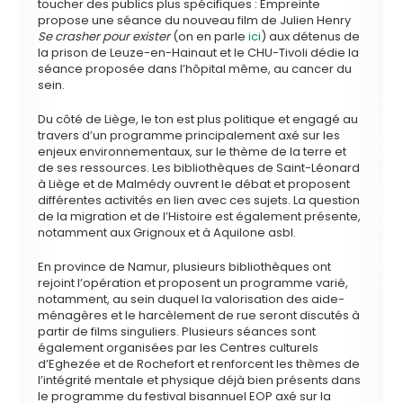
toucher des publics plus spécifiques : Empreinte
propose une séance du nouveau film de Julien Henry
Se crasher pour exister
(on en parle
ici
) aux détenus de
la prison de Leuze-en-Hainaut et le CHU-Tivoli dédie la
séance proposée dans l’hôpital même, au cancer du
sein.
Du côté de Liège, le ton est plus politique et engagé au
travers d’un programme principalement axé sur les
enjeux environnementaux, sur le thème de la terre et
de ses ressources. Les bibliothèques de Saint-Léonard
à Liège et de Malmédy ouvrent le débat et proposent
différentes activités en lien avec ces sujets. La question
de la migration et de l’Histoire est également présente,
notamment aux Grignoux et à Aquilone asbl.
En province de Namur, plusieurs bibliothèques ont
rejoint l’opération et proposent un programme varié,
notamment, au sein duquel la valorisation des aide-
ménagères et le harcèlement de rue seront discutés à
partir de films singuliers. Plusieurs séances sont
également organisées par les Centres culturels
d’Eghezée et de Rochefort et renforcent les thèmes de
l’intégrité mentale et physique déjà bien présents dans
le programme du festival bisannuel EOP axé sur la