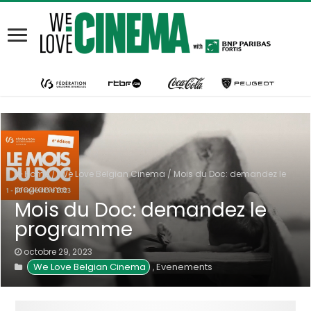
Home
/
We Love Belgian Cinema
/
Mois du Doc: demandez le
programme
Mois du Doc: demandez le
programme
octobre 29, 2023
We Love Belgian Cinema
Evenements
,