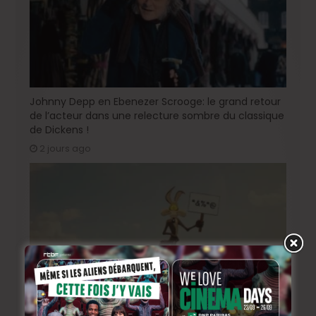
Johnny Depp en Ebenezer Scrooge: le grand retour
de l’acteur dans une relecture sombre du classique
de Dickens !
2 jours ago
« Coyote vs. Acme », le film maudit de Hollywood a