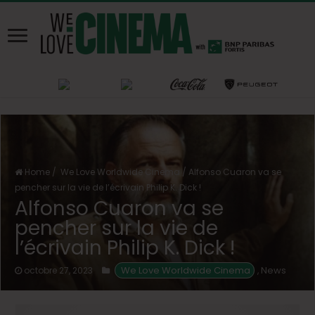
Home
/
We Love Worldwide Cinema
/
Alfonso Cuaron va se
pencher sur la vie de l’écrivain Philip K. Dick !
Alfonso Cuaron va se
pencher sur la vie de
l’écrivain Philip K. Dick !
 We Love Worldwide Cinema
News
octobre 27, 2023
,