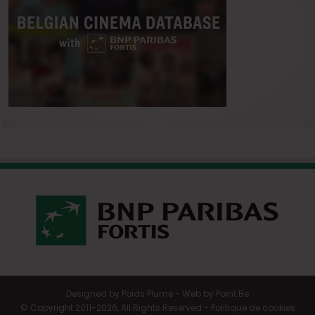
Designed by
Poids Plume
- Web by
Point Be
© Copyright 2011-2026, All Rights Reserved -
Politique de cookies