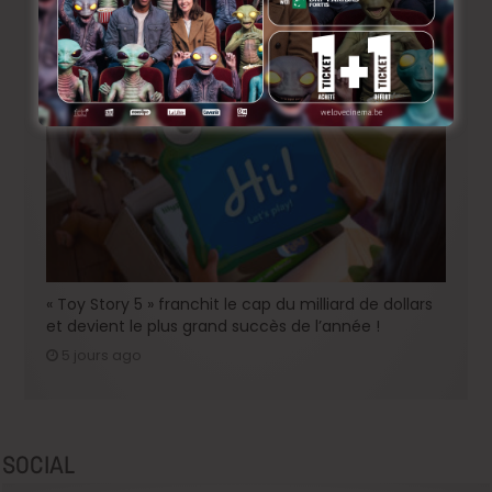
enfin une date de sortie !
4 jours ago
« Toy Story 5 » franchit le cap du milliard de dollars
et devient le plus grand succès de l’année !
5 jours ago
SOCIAL