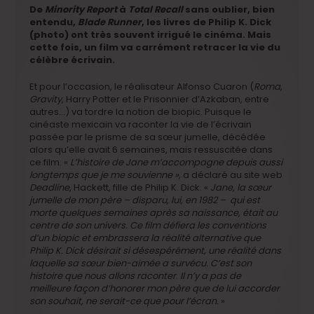
De
Minority Report
à
Total Recall
sans oublier, bien
entendu,
Blade Runner
, les livres de Philip K. Dick
(photo) ont très souvent irrigué le cinéma. Mais
cette fois, un film va carrément retracer la vie du
célèbre écrivain.
Et pour l’occasion, le réalisateur Alfonso Cuaron (
Roma
,
Gravity
, Harry Potter et le Prisonnier d’Azkaban, entre
autres…) va tordre la notion de biopic. Puisque le
cinéaste mexicain va raconter la vie de l’écrivain
passée par le prisme de sa sœur jumelle, décédée
alors qu’elle avait 6 semaines, mais ressuscitée dans
ce film. «
L’histoire de Jane m’accompagne depuis aussi
longtemps que je me souvienne »,
a déclaré au site web
Deadline
, Hackett, fille de Philip K. Dick. «
Jane, la sœur
jumelle de mon père – disparu, lui, en 1982 – qui est
morte quelques semaines après sa naissance, était au
centre de son univers. Ce film défiera les conventions
d’un biopic et embrassera la réalité alternative que
Philip K. Dick désirait si désespérément, une réalité dans
laquelle sa sœur bien-aimée a survécu. C’est son
histoire que nous allons raconter
.
Il n’y a pas de
meilleure façon d’honorer mon père que de lui accorder
son souhait, ne serait-ce que pour l’écran.
»