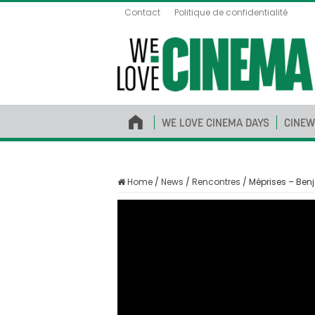
Contact
Politique de confidentialité
WE LOVE CINEMA DAYS
CINEW
Home
/
News
/
Rencontres
/
Méprises – Be