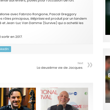
cente aux enfers, pavés pour l’occasion de fort
allonie avec Fabrizio Rongione, Pascal Greggory
 rôles principaux,
Méprises
est produit par un tandem
rré et Jean-Luc Van Damme (Survive) qui a acheté les
sortir en 2017.
nkedIn
Next
La deuxième vie de Jacques.