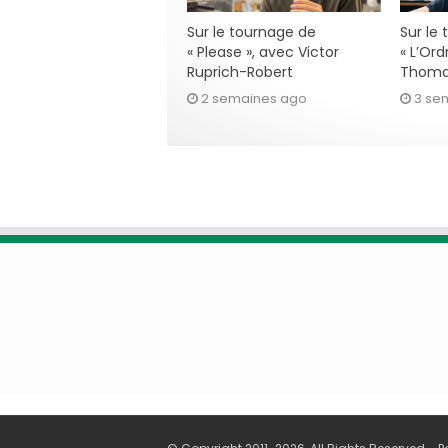
Sur le tournage de
Sur le
« Please », avec Victor
« L’Ord
Ruprich-Robert
Thoma
2 semaines ago
3 se