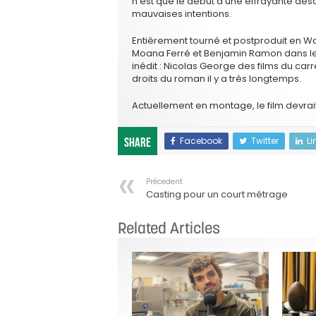
n’est que le début d’une effrayante des
mauvaises intentions.
Entièrement tourné et postproduit en W
Moana Ferré et Benjamin Ramon dans les
inédit : Nicolas George des films du ca
droits du roman il y a très longtemps.
Actuellement en montage, le film devrait 
Facebook
Twitter
Li
Share
Précedent
Casting pour un court métrage
Related Articles