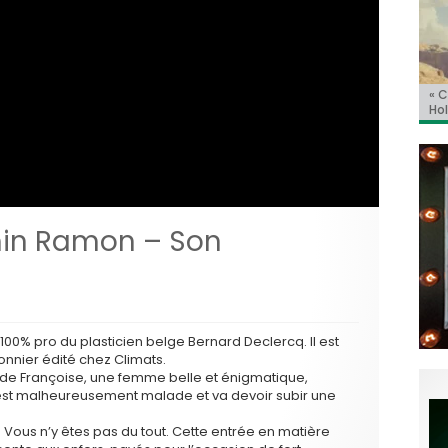
Jo
BRI
« C
Ca
« T
ret
Hol
Ma
dol
du 
l’a
min Ramon – Son
100% pro du plasticien belge Bernard Declercq. Il est
onnier édité chez Climats.
de Françoise, une femme belle et énigmatique,
est malheureusement malade et va devoir subir une
Vous n’y êtes pas du tout. Cette entrée en matière