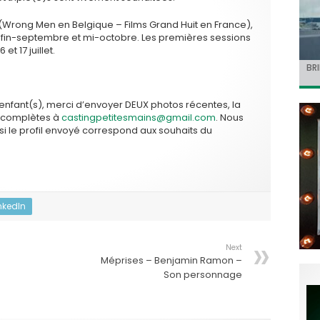
(Wrong Men en Belgique – Films Grand Huit en France),
e fin-septembre et mi-octobre. Les premières sessions
et 17 juillet.
BRI
« C
Ca
« T
« N
Hol
Ma
dol
de 
l’a
 enfant(s), merci d’envoyer DEUX photos récentes, la
 complètes à
castingpetitesmains@gmail.com
. Nous
t si le profil envoyé correspond aux souhaits du
nkedIn
Next
Méprises – Benjamin Ramon –
Son personnage