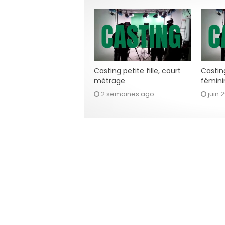
Casting petite fille, court
Casting
métrage
fémini
2 semaines ago
juin 