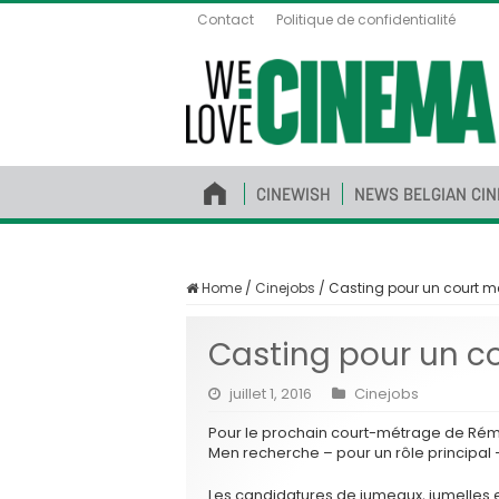
Contact
Politique de confidentialité
CINEWISH
NEWS BELGIAN CI
Home
/
Cinejobs
/
Casting pour un court m
Casting pour un c
juillet 1, 2016
Cinejobs
Pour le prochain court-métrage de Rémi 
Men recherche – pour un rôle principal – 
Les candidatures de jumeaux, jumelles e