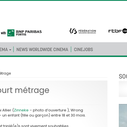
NEMA
NEWS WORLDWIDE CINEMA
CINEJOBS
étrage
SO
ourt métrage
Allier (
Zinneke
– photo d’ouverture ), Wrong
un enfant (fille ou garçon) entre 18 et 30 mois.
t triplé(e)s sont vivement souhaitées.