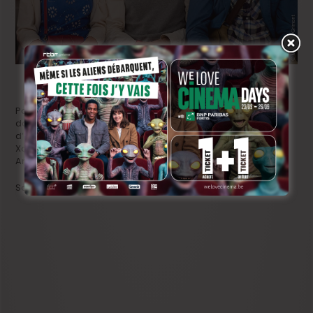
Pour les aficionados belges, l’information importante est
donc la sortie du film en DVD.
Jacques a vu
ne se présente
d’ailleurs pas seul sur la rondelle argentée. Le petit délire de
Xavier Diskeuve est accompagné d’un making of signé par
Antoine Lanckmans et du court métrage
I Cannes get no.
Satisfaction garantie.