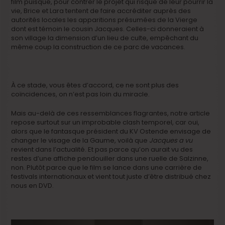
film puisque, pour contrer le projet qui risque de leur pourrir la
vie, Brice et Lara tentent de faire accréditer auprès des
autorités locales les apparitions présumées de la Vierge
dont est témoin le cousin Jacques. Celles-ci donneraient à
son village la dimension d’un lieu de culte, empêchant du
même coup la construction de ce parc de vacances.
À ce stade, vous êtes d’accord, ce ne sont plus des
coïncidences, on n’est pas loin du miracle.
Mais au-delà de ces ressemblances flagrantes, notre article
repose surtout sur un improbable clash temporel, car oui,
alors que le fantasque président du KV Ostende envisage de
changer le visage de la Gaume, voilà que
Jacques a vu
revient dans l’actualité. Et pas parce qu’on aurait vu des
restes d’une affiche pendouiller dans une ruelle de Salzinne,
non. Plutôt parce que le film se lance dans une carrière de
festivals internationaux et vient tout juste d’être distribué chez
nous en DVD.