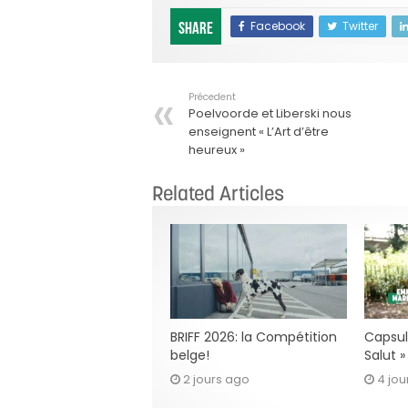
Facebook
Twitter
Share
Précedent
Poelvoorde et Liberski nous
enseignent « L’Art d’être
heureux »
Related Articles
BRIFF 2026: la Compétition
Capsul
belge!
Salut 
2 jours ago
4 jou