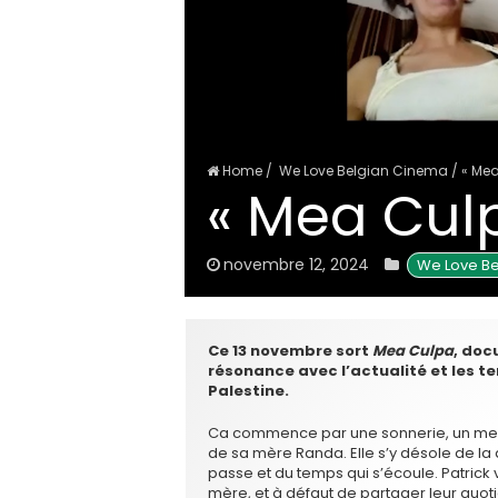
Home
/
We Love Belgian Cinema
/
« Mea
« Mea Culp
novembre 12, 2024
We Love Be
Ce 13 novembre sort
Mea Culpa
, doc
résonance avec l’actualité et les te
Palestine.
Ca commence par une sonnerie, un mess
de sa mère Randa. Elle s’y désole de la d
passe et du temps qui s’écoule. Patrick vit 
mère, et à défaut de partager leur quoti