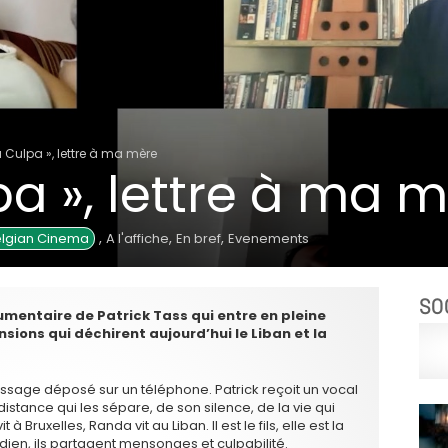
 Culpa », lettre à ma mère
a », lettre à ma 
,
,
,
lgian Cinema
A l'affiche
En bref
Evenements
SO
umentaire de Patrick Tass qui entre en pleine
nsions qui déchirent aujourd’hui le Liban et la
age déposé sur un téléphone. Patrick reçoit un vocal
istance qui les sépare, de son silence, de la vie qui
à Bruxelles, Randa vit au Liban. Il est le fils, elle est la
dien, ils partagent mensonges et culpabilité.