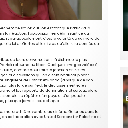
nt de savoir qui l’on est font que Patrick a la
s la négation, l’opposition, en définissant ce qu’il
était. Et paradoxalement, c’est la volonté de sa mère de
’elle lui a offertes et les livres qu’elle lui a donnés qui
bribes de leurs conversations, à distance le plus
 Patrick retourne au Liban. Quelques images volées à
 autre, comme pour faire la jonction entre les
ages et discussions qui en disent beaucoup sans
oire singulière de Patrick et Randa (ainsi que de son
xion plus large sur l’exil, le déclassement et les
acisme et les rapports de domination, et surtout, alors
ui semble se répéter d’un pays et d’un peuple
me, plus que jamais, est politique.
 ce mercredi 13 novembre au cinéma Galeries dans le
, en collaboration avec United Screens for Palestine et