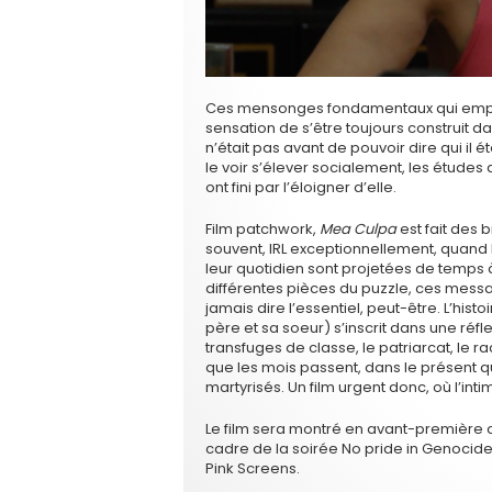
Ces mensonges fondamentaux qui empêche
sensation de s’être toujours construit dan
n’était pas avant de pouvoir dire qui il 
le voir s’élever socialement, les études qu
ont fini par l’éloigner d’elle.
Film patchwork,
Mea Culpa
est fait des 
souvent, IRL exceptionnellement, quand
leur quotidien sont projetées de temps à
différentes pièces du puzzle, ces mess
jamais dire l’essentiel, peut-être. L’hist
père et sa soeur) s’inscrit dans une réfle
transfuges de classe, le patriarcat, le r
que les mois passent, dans le présent q
martyrisés. Un film urgent donc, où l’inti
Le film sera montré en avant-première
cadre de la soirée No pride in Genocide
Pink Screens.