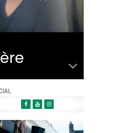
mère
CIAL