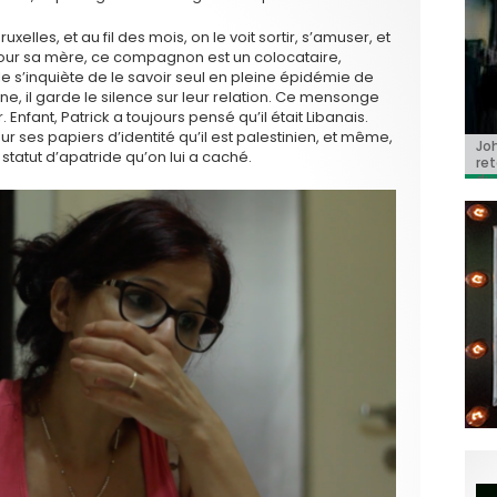
elles, et au fil des mois, on le voit sortir, s’amuser, et
our sa mère, ce compagnon est un colocataire,
’elle s’inquiète de le savoir seul en pleine épidémie de
ne, il garde le silence sur leur relation. Ce mensonge
nfant, Patrick a toujours pensé qu’il était Libanais.
ur ses papiers d’identité qu’il est palestinien, et même,
Jo
BRI
« C
Ca
« T
 statut d’apatride qu’on lui a caché.
ret
Hol
Ma
dol
du 
l’a