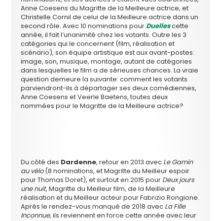
Anne Coesens du Magritte de la Meilleure actrice, et
Christelle Cornil de celui de la Meilleure actrice dans un
second rôle. Avec 10 nominations pour
Duelles
cette
année, il fait l’unanimité chez les votants. Outre les 3
catégories qui le concernent (film, réalisation et
scénario), son équipe artistique est aux avant-postes:
image, son, musique, montage, autant de catégories
dans lesquelles le film a de sérieuses chances. La vraie
question demeure la suivante: comment les votants
parviendront-ils à départager ses deux comédiennes,
Anne Coesens et Veerle Baetens, toutes deux
nommées pour le Magritte de la Meilleure actrice?
Du côté des
Dardenne
, retour en 2013 avec
Le Gamin
au vélo
(8 nominations, et Magritte du Meilleur espoir
pour Thomas Doret), et surtout en 2015 pour
Deux jours
une nuit
, Magritte du Meilleur film, de la Meilleure
réalisation et du Meilleur acteur pour Fabrizio Rongione.
Après le rendez-vous manqué de 2018 avec
La Fille
Inconnue
, ils reviennent en force cette année avec leur