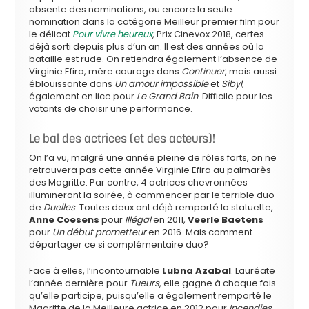
absente des nominations, ou encore la seule
nomination dans la catégorie Meilleur premier film pour
le délicat
Pour vivre heureux
, Prix Cinevox 2018, certes
déjà sorti depuis plus d’un an. Il est des années où la
bataille est rude. On retiendra également l’absence de
Virginie Efira, mère courage dans
Continuer
, mais aussi
éblouissante dans
Un amour impossible
et
Sibyl
,
également en lice pour
Le Grand Bain
. Difficile pour les
votants de choisir une performance.
Le bal des actrices (et des acteurs)!
On l’a vu, malgré une année pleine de rôles forts, on ne
retrouvera pas cette année Virginie Efira au palmarès
des Magritte. Par contre, 4 actrices chevronnées
illumineront la soirée, à commencer par le terrible duo
de
Duelles
. Toutes deux ont déjà remporté la statuette,
Anne Coesens
pour
Illégal
en 2011,
Veerle Baetens
pour
Un début prometteur
en 2016. Mais comment
départager ce si complémentaire duo?
Face à elles, l’incontournable
Lubna Azabal
. Lauréate
l’année dernière pour
Tueurs
, elle gagne à chaque fois
qu’elle participe, puisqu’elle a également remporté le
Magritte de la Meilleure actrice en 2012 pour
Incendies
,