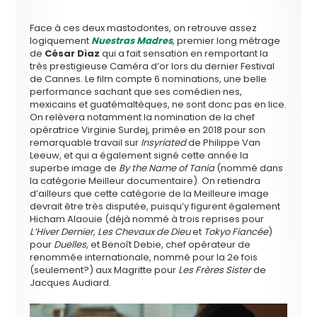
Face à ces deux mastodontes, on retrouve assez
logiquement
Nuestras Madres
, premier long métrage
de
César Diaz
qui a fait sensation en remportant la
très prestigieuse Caméra d’or lors du dernier Festival
de Cannes. Le film compte 6 nominations, une belle
performance sachant que ses comédien·nes,
mexicains et guatémaltèques, ne sont donc pas en lice.
On relèvera notamment la nomination de la chef
opératrice Virginie Surdej, primée en 2018 pour son
remarquable travail sur
Insyriated
de Philippe Van
Leeuw, et qui a également signé cette année la
superbe image de
By the Name of Tania
(nommé dans
la catégorie Meilleur documentaire). On retiendra
d’ailleurs que cette catégorie de la Meilleure image
devrait être très disputée, puisqu’y figurent également
Hicham Alaouie (déjà nommé à trois reprises pour
L’Hiver Dernier, Les Chevaux de Dieu
et
Tokyo Fiancée
)
pour
Duelles
, et Benoît Debie, chef opérateur de
renommée internationale, nommé pour la 2e fois
(seulement?) aux Magritte pour
Les Frères Sister
de
Jacques Audiard.