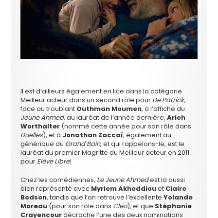
Il est d’ailleurs également en lice dans la catégorie
Meilleur acteur dans un second rôle pour
De Patrick
,
face au troublant
Outhman Moumen
, à l’affiche du
Jeune Ahmed
, au lauréat de l’année dernière,
Arieh
Worthalter
(nommé cette année pour son rôle dans
Duelles
), et à
Jonathan Zaccaï
, également au
générique du
Grand Bain
, et qui rappelons-le, est le
lauréat du premier Magritte du Meilleur acteur en 2011
pour
Elève Libre
!
Chez les comédiennes,
Le Jeune Ahmed
est là aussi
bien représenté avec
Myriem Akheddiou
et
Claire
Bodson
, tandis que l’on retrouve l’excellente
Yolande
Moreau
(pour son rôle dans
Cleo
), et que
Stéphanie
Crayencour
décroche l’une des deux nominations