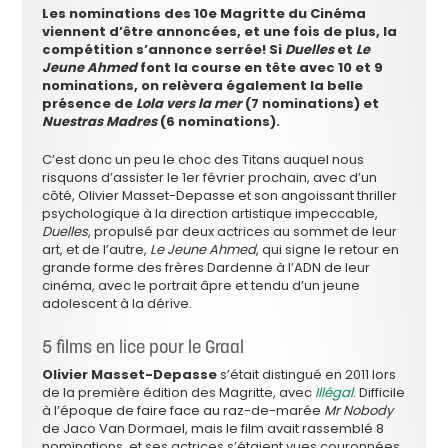
Les nominations des 10e Magritte du Cinéma
viennent d’être annoncées, et une fois de plus, la
compétition s’annonce serrée! Si
Duelles
et
Le
Jeune Ahmed
font la course en tête avec 10 et 9
nominations, on relèvera également la belle
présence de
Lola vers la mer
(7 nominations) et
Nuestras Madres
(6 nominations).
C’est donc un peu le choc des Titans auquel nous
risquons d’assister le 1er février prochain, avec d’un
côté, Olivier Masset-Depasse et son angoissant thriller
psychologique à la direction artistique impeccable,
Duelles
, propulsé par deux actrices au sommet de leur
art, et de l’autre,
Le Jeune Ahmed
, qui signe le retour en
grande forme des frères Dardenne à l’ADN de leur
cinéma, avec le portrait âpre et tendu d’un jeune
adolescent à la dérive.
5 films en lice pour le Graal
Olivier Masset-Depasse
s’était distingué en 2011 lors
de la première édition des Magritte, avec
Illégal
. Difficile
à l’époque de faire face au raz-de-marée
Mr Nobody
de Jaco Van Dormael, mais le film avait rassemblé 8
nominations, et ses actrices s’étaient vues couronnées,