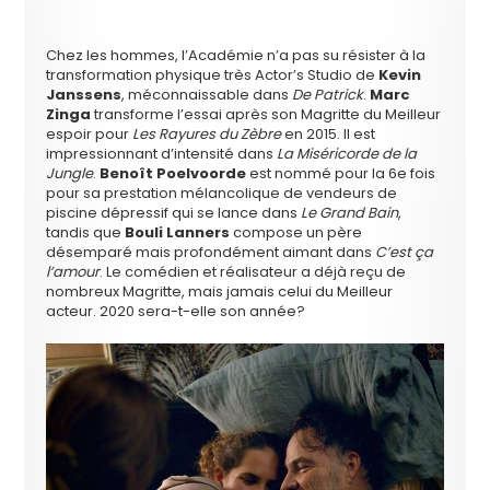
Chez les hommes, l’Académie n’a pas su résister à la
transformation physique très Actor’s Studio de
Kevin
Janssens
, méconnaissable dans
De Patrick
.
Marc
Zinga
transforme l’essai après son Magritte du Meilleur
espoir pour
Les Rayures du Zèbre
en 2015. Il est
impressionnant d’intensité dans
La Miséricorde de la
Jungle
.
Benoît Poelvoorde
est nommé pour la 6e fois
pour sa prestation mélancolique de vendeurs de
piscine dépressif qui se lance dans
Le Grand Bain
,
tandis que
Bouli Lanners
compose un père
désemparé mais profondément aimant dans
C’est ça
l’amour
. Le comédien et réalisateur a déjà reçu de
nombreux Magritte, mais jamais celui du Meilleur
acteur. 2020 sera-t-elle son année?