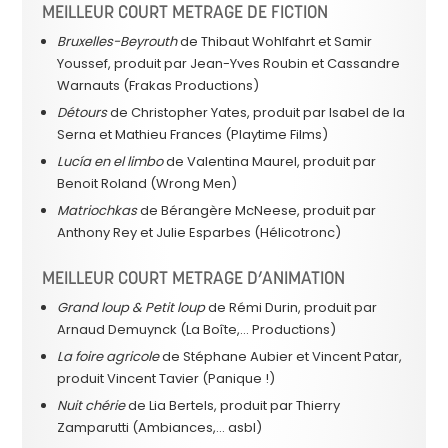
MEILLEUR COURT METRAGE DE FICTION
Bruxelles-Beyrouth
de Thibaut Wohlfahrt et Samir
Youssef, produit par Jean-Yves Roubin et Cassandre
Warnauts (Frakas Productions)
Détours
de Christopher Yates, produit par Isabel de la
Serna et Mathieu Frances (Playtime Films)
Lucía en el limbo
de Valentina Maurel, produit par
Benoit Roland (Wrong Men)
Matriochkas
de Bérangère McNeese, produit par
Anthony Rey et Julie Esparbes (Hélicotronc)
MEILLEUR COURT METRAGE D’ANIMATION
Grand loup & Petit loup
de Rémi Durin, produit par
Arnaud Demuynck (La Boîte,… Productions)
La foire agricole
de Stéphane Aubier et Vincent Patar,
produit Vincent Tavier (Panique !)
Nuit chérie
de Lia Bertels, produit par Thierry
Zamparutti (Ambiances,… asbl)