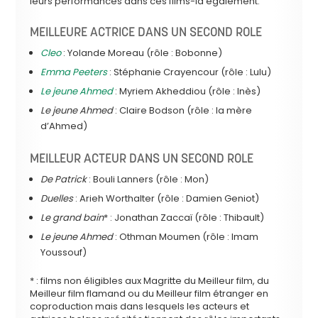
leurs performances dans ces films-là également.
MEILLEURE ACTRICE DANS UN SECOND ROLE
Cleo
: Yolande Moreau (rôle : Bobonne)
Emma Peeters
: Stéphanie Crayencour (rôle : Lulu)
Le jeune Ahmed
: Myriem Akheddiou (rôle : Inès)
Le jeune Ahmed
: Claire Bodson (rôle : la mère
d’Ahmed)
MEILLEUR ACTEUR DANS UN SECOND ROLE
De Patrick
: Bouli Lanners (rôle : Mon)
Duelles
: Arieh Worthalter (rôle : Damien Geniot)
Le grand bain
* : Jonathan Zaccaï (rôle : Thibault)
Le jeune Ahmed
: Othman Moumen (rôle : Imam
Youssouf)
* : films non éligibles aux Magritte du Meilleur film, du
Meilleur film flamand ou du Meilleur film étranger en
coproduction mais dans lesquels les acteurs et