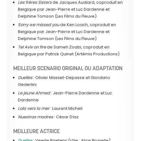
Les frères Sisters
de Jacques Audiard, coproduit en
Belgique par Jean-Pierre et Luc Dardenne et
Delphine Tomson (Les Films du Fleuve)
Sorry we missed you
de Ken Loach, coproduit en
Belgique par Jean-Pierre et Luc Dardenne et
Delphine Tomson (Les Films du Fleuve)
Tel Aviv on fire
de Sameh Zoabi, coproduit en
Belgique par Patrick Quinet (Artémis Productions)
MEILLEUR SCENARIO ORIGINAL OU ADAPTATION
Duelles
: Olivier Masset-Depasse et Giordano
Gederlini
Le jeune Ahmed
: Jean-Pierre Dardenne et Luc
Dardenne
Lola vers la mer
: Laurent Micheli
Nuestras madres
: César Díaz
MEILLEURE ACTRICE
Duelles
: Veerle Baetens (rôle : Alice Brunelle)