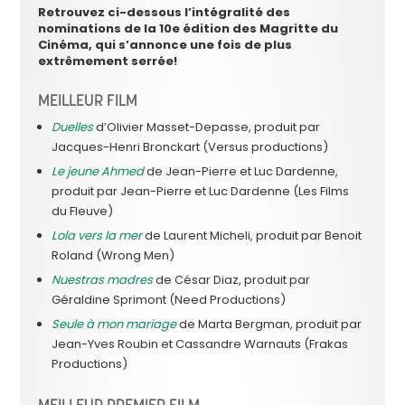
Retrouvez ci-dessous l’intégralité des
nominations de la 10e édition des Magritte du
Cinéma, qui s’annonce une fois de plus
extrêmement serrée!
MEILLEUR FILM
Duelles
d’Olivier Masset-Depasse, produit par
Jacques-Henri Bronckart (Versus productions)
Le jeune Ahmed
de Jean-Pierre et Luc Dardenne,
produit par Jean-Pierre et Luc Dardenne (Les Films
du Fleuve)
Lola vers la mer
de Laurent Micheli, produit par Benoit
Roland (Wrong Men)
Nuestras madres
de César Diaz, produit par
Géraldine Sprimont (Need Productions)
Seule à mon mariage
de Marta Bergman, produit par
Jean-Yves Roubin et Cassandre Warnauts (Frakas
Productions)
MEILLEUR PREMIER FILM