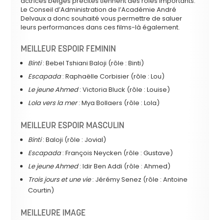
actrices belges précités tiennent des rôles importants.
Le Conseil d’Administration de l’Académie André
Delvaux a donc souhaité vous permettre de saluer
leurs performances dans ces films-là également.
MEILLEUR ESPOIR FEMININ
Binti
: Bebel Tshiani Baloji (rôle : Binti)
Escapada
: Raphaëlle Corbisier (rôle : Lou)
Le jeune Ahmed
: Victoria Bluck (rôle : Louise)
Lola vers la mer
: Mya Bollaers (rôle : Lola)
MEILLEUR ESPOIR MASCULIN
Binti
: Baloji (rôle : Jovial)
Escapada
: François Neycken (rôle : Gustave)
Le jeune Ahmed
: Idir Ben Addi (rôle : Ahmed)
Trois jours et une vie
: Jérémy Senez (rôle : Antoine
Courtin)
MEILLEURE IMAGE