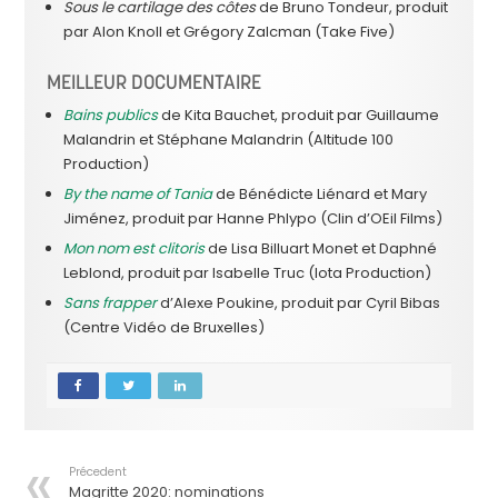
Sous le cartilage des côtes
de Bruno Tondeur, produit
par Alon Knoll et Grégory Zalcman (Take Five)
MEILLEUR DOCUMENTAIRE
Bains publics
de Kita Bauchet, produit par Guillaume
Malandrin et Stéphane Malandrin (Altitude 100
Production)
By the name of Tania
de Bénédicte Liénard et Mary
Jiménez, produit par Hanne Phlypo (Clin d’OEil Films)
Mon nom est clitoris
de Lisa Billuart Monet et Daphné
Leblond, produit par Isabelle Truc (Iota Production)
Sans frapper
d’Alexe Poukine, produit par Cyril Bibas
(Centre Vidéo de Bruxelles)
Précedent
Magritte 2020: nominations