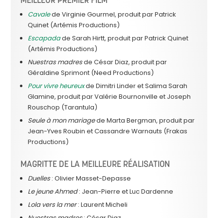
Cavale
de Virginie Gourmel, produit par Patrick
Quinet (Artémis Productions)
Escapada
de Sarah Hirtt, produit par Patrick Quinet
(Artémis Productions)
Nuestras madres
de César Diaz, produit par
Géraldine Sprimont (Need Productions)
Pour vivre heureux
de Dimitri Linder et Salima Sarah
Glamine, produit par Valérie Bournonville et Joseph
Rouschop (Tarantula)
Seule à mon mariage
de Marta Bergman, produit par
Jean-Yves Roubin et Cassandre Warnauts (Frakas
Productions)
MAGRITTE DE LA MEILLEURE RÉALISATION
Duelles
: Olivier Masset-Depasse
Le jeune Ahmed
: Jean-Pierre et Luc Dardenne
Lola vers la mer
: Laurent Micheli
Nuestras madres
: César Diaz