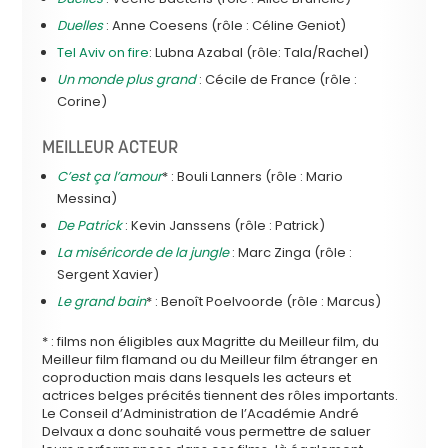
Duelles
: Anne Coesens (rôle : Céline Geniot)
Tel Aviv on fire
: Lubna Azabal (rôle: Tala/Rachel)
Un monde plus grand
: Cécile de France (rôle :
Corine)
MEILLEUR ACTEUR
C’est ça l’amour
* : Bouli Lanners (rôle : Mario
Messina)
De Patrick
: Kevin Janssens (rôle : Patrick)
La miséricorde de la jungle
: Marc Zinga (rôle :
Sergent Xavier)
Le grand bain
* : Benoît Poelvoorde (rôle : Marcus)
* : films non éligibles aux Magritte du Meilleur film, du
Meilleur film flamand ou du Meilleur film étranger en
coproduction mais dans lesquels les acteurs et
actrices belges précités tiennent des rôles importants.
Le Conseil d’Administration de l’Académie André
Delvaux a donc souhaité vous permettre de saluer