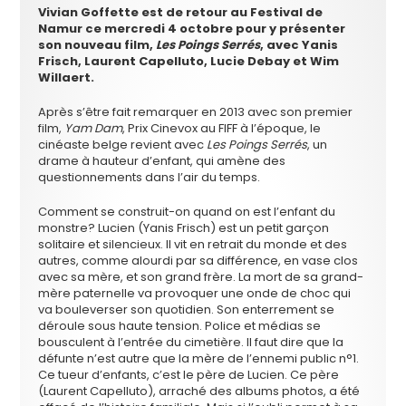
Vivian Goffette est de retour au Festival de
Namur ce mercredi 4 octobre pour y présenter
son nouveau film,
Les Poings Serrés
, avec Yanis
Frisch, Laurent Capelluto, Lucie Debay et Wim
Willaert.
Après s’être fait remarquer en 2013 avec son premier
film,
Yam Dam
, Prix Cinevox au FIFF à l’époque, le
cinéaste belge revient avec
Les Poings Serrés
, un
drame à hauteur d’enfant, qui amène des
questionnements dans l’air du temps.
Comment se construit-on quand on est l’enfant du
monstre? Lucien (Yanis Frisch) est un petit garçon
solitaire et silencieux. Il vit en retrait du monde et des
autres, comme alourdi par sa différence, en vase clos
avec sa mère, et son grand frère. La mort de sa grand-
mère paternelle va provoquer une onde de choc qui
va bouleverser son quotidien. Son enterrement se
déroule sous haute tension. Police et médias se
bousculent à l’entrée du cimetière. Il faut dire que la
défunte n’est autre que la mère de l’ennemi public n°1.
Ce tueur d’enfants, c’est le père de Lucien. Ce père
(Laurent Capelluto), arraché des albums photos, a été