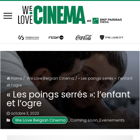
Home
/
We Love Belgian Cinema
/
« Les poings serrés »: l’enfant
et l’ogre
« Les poings serrés »: l’enfant
et l’ogre
octobre 3, 2023
We Love Belgian Cinema
Coming soon
Evenements
,
,