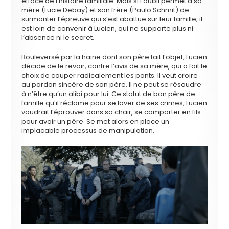
effacé de l’histoire familiale. Mais si l’oubli permet à sa
mère (Lucie Debay) et son frère (Paulo Schmit) de
surmonter l’épreuve qui s’est abattue sur leur famille, il
est loin de convenir à Lucien, qui ne supporte plus ni
l’absence ni le secret.
Bouleversé par la haine dont son père fait l’objet, Lucien
décide de le revoir, contre l
’
avis de sa mère, qui a fait le
choix de couper radicalement les ponts. Il veut croire
au pardon sincère de son père. Il ne peut se résoudre
à n’être qu’un alibi pour lui. Ce statut de bon père de
famille qu’il réclame pour se laver de ses crimes, Lucien
voudrait l’éprouver dans sa chair, se comporter en fils
pour avoir un père. Se met alors en place un
implacable processus de manipulation.