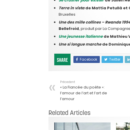
Se crasher pour exister
de Julien H
Terra in vista
de Mattia Petullà et G
Bruxelles
Une des mille collines – Rwanda 1994
Bellefroid
, produit par La Compagn
Une jeunesse italienne
de Mathieu 
Une si longue marche
de Dominique
Facebook
Twitter
Share
Précedent
« La Fiancée du poète »:
l’amour de l’art et l’art de
l’amour
Related Articles