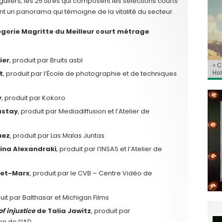
nguliers, les 25 titres qui composent les sélections courts
nt un panorama qui témoigne de la vitalité du secteur.
égorie Magritte du Meilleur court métrage
ier
, produit par Bruits asbl
BRI
« C
Ca
« T
« N
Hol
Ma
dol
de 
t
, produit par l’École de photographie et de techniques
l’a
y
, produit par Kokoro
astay
, produit par Mediadiffusion et l’Atelier de
uez
, produit par Las Malas Juntas
ina Alexandraki
, produit par l’INSAS et l’Atelier de
uet-Marx
, produit par le CVB – Centre Vidéo de
duit par Balthasar et Michigan Films
f injustice
de Talia Jawitz
, produit par
on de l’IAD