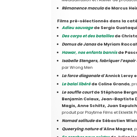
Rémanence macula
de Marcus Hei
Films pré-sélectionnés dans la cat
Adieu sauvage
de Sergio Guataqu
Des corps et des batailles
de Christ
Domus de Janas
de Myriam Racca
Hawar, nos enfants bannis
de Pasc
Isabelle Stengers, fabriquer l’espoir
par Wrong Men
La force diagonale
d’Annick Leroy e
Le balai libéré
de Coline Grando
, p
Le souffle court
de Stéphane Bergma
Benjamin Colaux, Jean-Baptiste D
Magis, Anne Schiltz, Juan Sepulc
produit par Playtime Films et Eklektik 
Nomad solitude
de Sébastien Wie
Queerying nature
d’Aline Magrez
, 