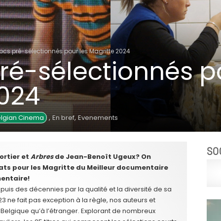
ocs pré-sélectionnés pour les Magritte 2024
ré-sélectionnés p
2024
,
,
lgian Cinema
En bref
Evenements
SO
ortier et
Arbres
de Jean-Benoît Ugeux? On
ats pour les Magritte du Meilleur documentaire
entaire!
uis des décennies par la qualité et la diversité de sa
23 ne fait pas exception à la règle, nos auteurs et
n Belgique qu’à l’étranger. Explorant de nombreux