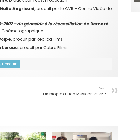
enry
, produit par Toast Production
iulia Angrisani,
produit par le CVB – Centre Vidéo de
-2002 – du génocide à la réconciliation
de Bernard
ie Cinématographique
Volpe
, produit par Replica Films
 Loreau
, produit par Cobra Films
LinkedIn
Next
Un biopic d’Elon Musk en 2025 !