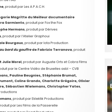
ne
, produit par Les A.P.A.C.H.
égorie Magritte du Meilleur documentaire
ira Sarmiento
, produit par Fox the Fox
ophe Hermans
, produit par Dérives
h
, produit par l’Atelier Graphoui
ale Bourgaux
, produit par Iota Production
 au bord du gouffre
de Fabrizio Terranova
, produit
t Julie Morel
, produit par Auguste Orts et Cobra Films
roduit par le Centre Vidéo de Bruxelles asbl – CVB
ns, Pauline Beugnies, Stéphanie Brumat,
umont, Coline Grando, Charlotte Grégoire, Olivier
hre, Sébastien Wielemans, Christopher Yates
,
Productions
lemans
, produit par Eklektik Productions
produit par Les Films de la Passerelle