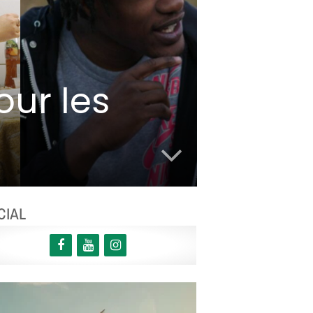
our les
CIAL