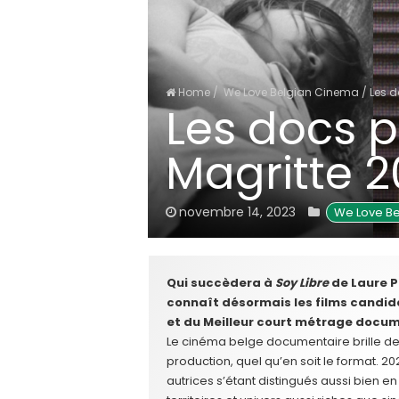
Home
/
We Love Belgian Cinema
/
Les d
Les docs p
Magritte 
novembre 14, 2023
We Love Be
Qui succèdera à
Soy Libre
de Laure P
connaît désormais les films candid
et du Meilleur court métrage docum
Le cinéma belge documentaire brille dep
production, quel qu’en soit le format. 20
autrices s’étant distingués aussi bien e