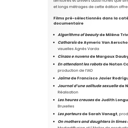
territoires et univers aussi riches que si
et longs métrages de cette édition offre
Films pré-sélectionnés dans la cat
documentaire
Algorithms of beauty
de Miléna Triv
Catharsis
de Aymeric Van Aerscho
visuelles Agnès Varda
Cinzas e nuvens
de Margaux Daub
En attendant les robots
de Natan C
production de l’IAD
Jaime
de Francisco Javier Rodríg
Journal d’une solitude sexuelle
de N
Réalisation
Les heures creuses
de Judith Long
Bruxelles
Les porteurs
de Sarah Vanagt
, pro
On mothers and daughters in times o
Mediadiffusion et l’Atelier de producti