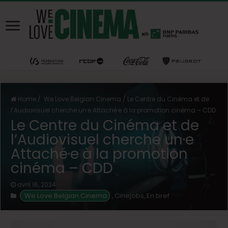
Home
/
We Love Belgian Cinema
/
Le Centre du Cinéma et de
l’Audiovisuel cherche un·e Attaché·e à la promotion cinéma – CDD
Le Centre du Cinéma et de
l’Audiovisuel cherche un·e
Attaché·e à la promotion
cinéma – CDD
avril 16, 2024
We Love Belgian Cinema
Cinejobs
En bref
,
,