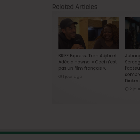
Related Articles
BRIFF Express: Tom Adjibi et
Johnny
Adéola Hawna, « Ceci n’est
Scroog
pas un film français ».
l’acte
sombre
1 jour ago
Dicken
2 jou