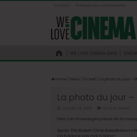
Contact
Politique de confidentialité
WE LOVE CINEMA DAYS
CINEW
Home
/
News
/
En bref
/
La photo du jour – M
La photo du jour – 
janvier 14, 2015
En bref
,
News
Felix Van Groeningen passe de la musiqu
Après
The Broken Circle Breadkdown,
il 
Ça balance pas mal à Gand !