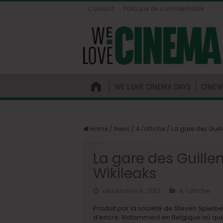
Contact
Politique de confidentialité
WE LOVE CINEMA DAYS
CINEW
Home
/
News
/
A l'affiche
/
La gare des Guill
La gare des Guille
Wikileaks
décembre 6, 2013
A l'affiche
Produit par la société de Steven Spielb
d’encre. Notamment en Belgique où que