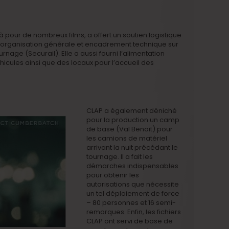
à pour de nombreux films, a offert un soutien logistique
(organisation générale et encadrement technique sur
urnage (Securail). Elle a aussi fourni l’alimentation
éhicules ainsi que des locaux pour l’accueil des
CLAP a également déniché
pour la production un camp
de base (Val Benoit) pour
les camions de matériel
arrivant la nuit précédant le
tournage. Il a fait les
démarches indispensables
pour obtenir les
autorisations que nécessite
un tel déploiement de force
– 80 personnes et 16 semi-
remorques. Enfin, les fichiers
CLAP ont servi de base de