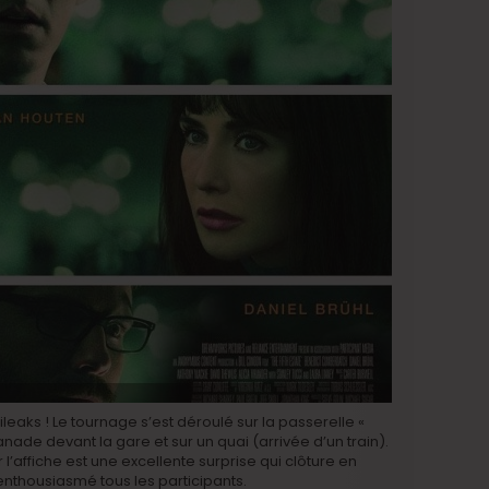
ileaks ! Le tournage s’est déroulé sur la passerelle «
planade devant la gare et sur un quai (arrivée d’un train).
l’affiche est une excellente surprise qui clôture en
nthousiasmé tous les participants.