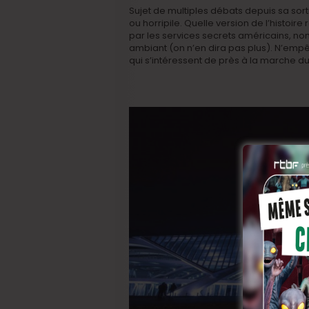
Sujet de multiples débats depuis sa sor
ou horripile. Quelle version de l’histoire 
par les services secrets américains, non
ambiant (on n’en dira pas plus). N’emp
qui s’intéressent de près à la marche 