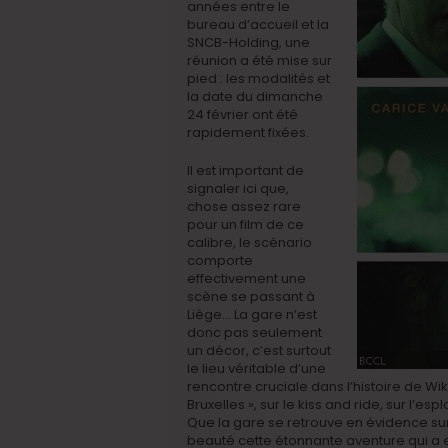
années entre le
bureau d’accueil et la
SNCB-Holding, une
réunion a été mise sur
pied : les modalités et
la date du dimanche
24 février ont été
rapidement fixées.
Il est important de
signaler ici que,
chose assez rare
pour un film de ce
calibre, le scénario
comporte
effectivement une
scène se passant à
Liège… La gare n’est
donc pas seulement
un décor, c’est surtout
le lieu véritable d’une
rencontre cruciale dans l’histoire de Wik
Bruxelles », sur le kiss and ride, sur l’es
Que la gare se retrouve en évidence sur 
beauté cette étonnante aventure qui a e