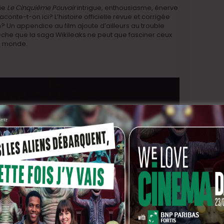
tie
Le Cinquième Pouvoir
intrigue, enthousiasme, énerve
raconte-t-on ici? L’histoire officielle revue et corrigée
? Un appendice au film ajoute d’ailleurs au trouble
êche que la saga Wikileaks ne peut que fasciner ceux
du monde.