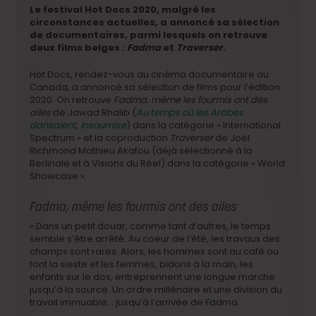
Le festival Hot Docs 2020, malgré les
circonstances actuelles, a annoncé sa sélection
de documentaires, parmi lesquels on retrouve
deux films belges :
Fadma
et
Traverser
.
Hot Docs, rendez-vous du cinéma documentaire au
Canada, a annoncé sa sélection de films pour l’édition
2020. On retrouve
Fadma, même les fourmis ont des
ailes
de Jawad Rhalib (
Au temps où les Arabes
dansaient
,
Insoumise
) dans la catégorie « International
Spectrum » et la coproduction
Traverser
de Joël
Richmond Mathieu Akafou (déjà sélectionné à la
Berlinale et à Visions du Réel) dans la catégorie « World
Showcase ».
Fadma, même les fourmis ont des ailes
« Dans un petit douar, comme tant d’autres, le temps
semble s’être arrêté. Au coeur de l’été, les travaux des
champs sont rares. Alors, les hommes sont au café ou
font la sieste et les femmes, bidons à la main, les
enfants sur le dos, entreprennent une longue marche
jusqu’à la source. Un ordre millénaire et une division du
travail immuable… jusqu’à l’arrivée de Fadma.