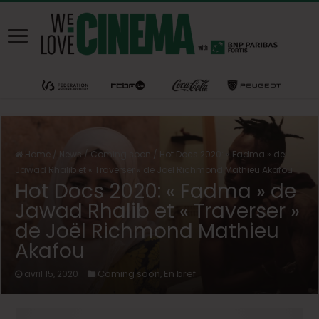
Home
/
News
/
Coming soon
/
Hot Docs 2020: « Fadma » de
Jawad Rhalib et « Traverser » de Joël Richmond Mathieu Akafou
Hot Docs 2020: « Fadma » de
Jawad Rhalib et « Traverser »
de Joël Richmond Mathieu
Akafou
Coming soon
En bref
avril 15, 2020
,