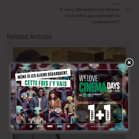
Next
Et vous, Bérangère Mc Neese,
vous faites quoi pendant le
confinement?
Related Articles
BRIFF Express: Tom Adjibi et Adéola Hawna, « Ceci
n’est pas un film français ».
2 jours ago