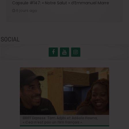
Capsule #147: « Notre Salut » d’Emmanuel Marre
6 jours ago
SOCIAL
BRIFF Express: Tom Adjibi et Adéola Hawna,
Johnny Depp en Ebenezer Scrooge: le grand
BRIFF 2026: la Compétition belge!
« Coyote vs. Acme », le film maudit de
Capsule #147: « Notre Salut » d’Emmanuel
« Ceci n’est pas un film français ».
retour de l’acteur dans une relecture sombre
Hollywood a enfin une date de sortie !
Marre
du classique de Dickens !