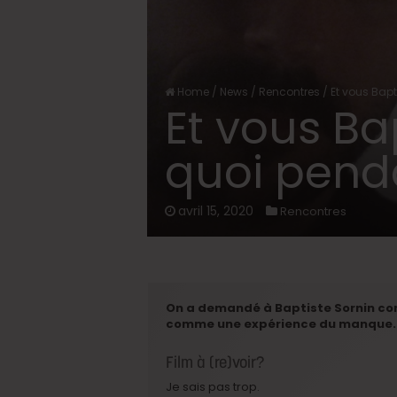
Home
/
News
/
Rencontres
/
Et vous Bapt
Et vous Bap
quoi pend
avril 15, 2020
Rencontres
On a demandé à Baptiste Sornin com
comme une expérience du manque. H
Film à (re)voir?
Je sais pas trop.