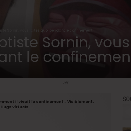
iste Sornin, vous faites quoi pendant le confinement?
tiste Sornin, vous
ant le confinemen
btf
SO
ment il vivait le confinement… Visiblement,
ugs virtuels.