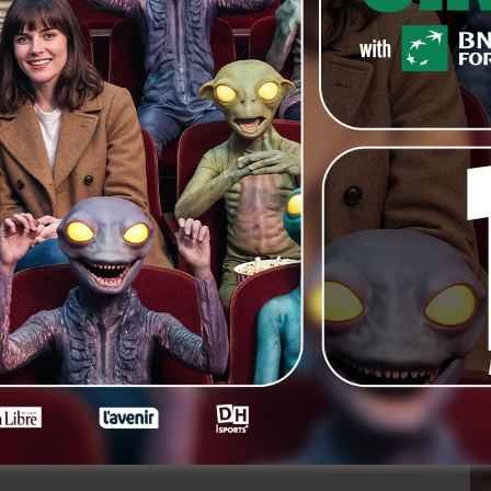
j’ai jamais su sauver la princesse.
 plus vite le confinement?
du directeur du Théâtre de Poche de Genève qui disait un
st peut-être plus juste de faire cette expérience du
tes les séries Netflix qu’ils n’ont pas eu le temps de
re et de regarder tous les films qu’ils doivent voir pour
nement on se rende compte que ce qui nous manque le
et faire des choses à plusieurs.