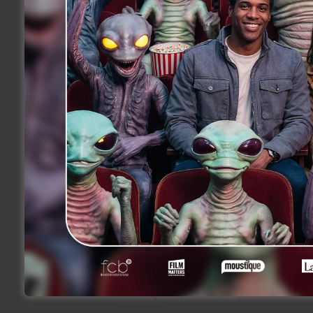
Cocktail à siroter
Quelque chose de fort.
Jeux de société
Je vis seul, donc.
Jeux vidéo
J’ai arrêté après Mario Bross parce que 
Le remède ultime pour faire passer
Surtout ne pas se laisser aller.
L’autre jour j’ai entendu une interview 
truc que je trouve très pertinent : « Il e
manque, de laisser les gens récupérer tou
voir, de lire tous les livres qu’ils ont à li
que, au bout d’un moment de ce confi
plus, c’est de se réunir ».
Se réjouir qu’on va bientôt se retrouver 