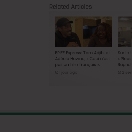
Related Articles
BRIFF Express: Tom Adjibi et
Sur le
Adéola Hawna, « Ceci n’est
« Pleas
pas un film français ».
Rupric
1 jour ago
2 se