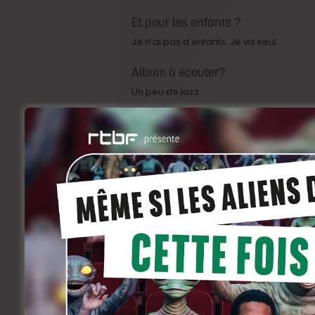
Et pour les enfants ?
Je n’ai pas d’enfants. Je vis seul.
Album à écouter?
Un peu de jazz
Livres à lire et relire?
L’autre jour je suis passé devant Filigra
Séries à binge-watcher?
Friends
Podcast à écouter?
Je vous encourage à aller plutôt sur yout
Recettes à mitonner?
Il doit me rester des pâtes.