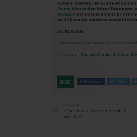
Auteur, metteur en scène et comédie
Jeune Ahmed
des frères Dardenne, 
le loup
. Il est actuellement à l’affic
en VOD sur de nombreuses platefo
A LIRE AUSSI
Losers Revolution
: comédie décomplex
2mn avec… Baptiste Sornin et Clément 
Facebook
Twitter
Share
Précedent
« Tout court », programme du 15
avril 2020