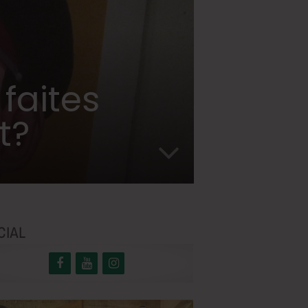
 faites
t?
CIAL