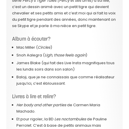
série
Percy’s Tiger Tales (Percy et ses amis)
à sa fille,
c’est un dessin animé avec un petit tigre qui devient
chevalier et ses petits amis et c’est moi qui ai fait la voix
du petit tigre pendant des années, donc maintenant on
se Skype et je parle à ma nièce en petit tigre.
Album à écouter?
Mac Miller (
Circles
)
Snoh Aalegra (
Ugh, those feels again
)
James Blake (qui fait des Live Insta magnifiques tous
les lundis soirs dans son salon)
Baloji, que je ne connaissais que comme réalisateur
jusqu’ici, c’est éblouissant.
Livres à lire et relire?
Her body and other parties
de Carmen Maria
Machado.
Et pour rigoler, la BD
Les noctambules
de Pauline
Perrolet. C’est à base de petits animaux mais