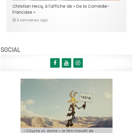
Christian Hecq, à l’affiche de « De la Comédie-
Francaise »
3 semaines ago
SOCIAL
BRIFF 2026: la Compétition belge!
« Coyote vs. Acme », le film maudit de
Capsule #147: « Notre Salut » d’Emmanuel
« Toy Story 5 » franchit le cap du milliard de
« Naughty »: Olivia Wilde réinvente la comédie