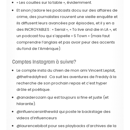
« Les couilles sur la table », évidemment.
Et sinon j’adore les podcasts docu sur des affaires de
crime, des journalistes rouvrent une vieille enquête et
ils diffusent leurs avancées par épisodes, et il y en a
des INCROYABLES : « Serial », « To live and die in LA », et
un podcast fou qui s’appelle « S Town » (mais faut
comprendre l’anglais et pas avoir peur des accents
du fond de l’Amérique).
Comptes Instagram à suivre?
Le compte insta du chien de mon ami Vincent Leplat,
@thefreddyfred . Ca suit les aventures de Freddy à la
recherche de son prochain repas et c’est hyper
drôle et poétique.
@anaiderozam qui est toujours si fine et juste (et
hilarante).
@influencersinthewild qui poste le backstage des
videos d’influenceurs
@laurencebibot pour ses playbacks d’archives de la