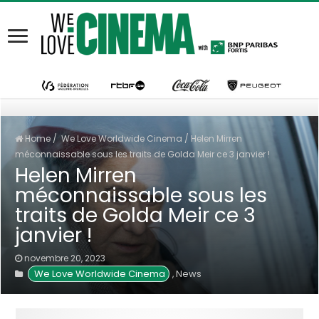
Home
/
We Love Worldwide Cinema
/
Helen Mirren
méconnaissable sous les traits de Golda Meir ce 3 janvier !
Helen Mirren
méconnaissable sous les
traits de Golda Meir ce 3
janvier !
novembre 20, 2023
 We Love Worldwide Cinema
News
,