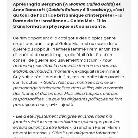
Après Ingrid Bergman (
A Woman Called Golda
) et
Anne Bancroft (
Golda’s Balcony
à Broadway), c’est
au tour de l’actrice britannique d’interpréter « la
Dame de fer israélienne » Golda Meir. Et la
transformation physique est saisissante.
Ce film appartient à la catégorie des biopics genre
ambitieux, dans lequel Golda Meir est au cœur de la
guerre du Kippour. Première femme Premier Ministre
d’Israël, et de santé fragile, elle était à la tête d’un
conseil de guerre exclusivement masculin. «
Pour
beaucoup, elle était la mauvaise femme au mauvais
endroit, au mauvais moment
», expliquait récemment
Guy Nattiv, réalisateur du film, mis en boîte bien avant le
conflit actuel. «
Golda n’est pas montrée comme un
personnage totalement lisse dans le film, elle a commis
des fautes et des erreurs. Mais elle a toujours pris ses
responsabilités. Ce que les dirigeants politiques ne font
pas aujourd’hui
. », a-t-il ajouté.
«
Elle a été injustement dénigrée en Israël
mais n’a
jamais rejeté la responsabilité sur quiconque
pour les
erreurs qui ont pu être faites
», a renchéri Helen Mirren
devant la presse. «
C’était une dirigeante totalement