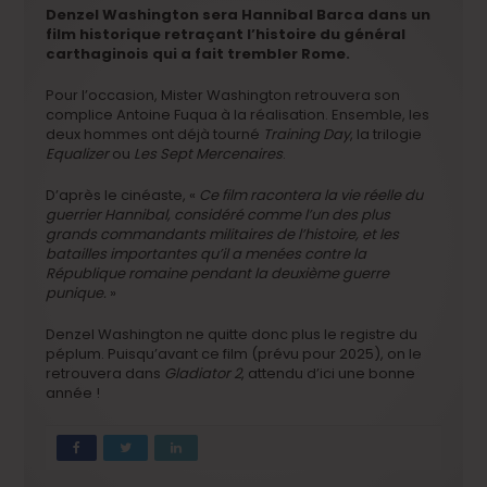
Denzel Washington sera Hannibal Barca dans un
film historique retraçant l’histoire du général
carthaginois qui a fait trembler Rome.
Pour l’occasion, Mister Washington retrouvera son
complice Antoine Fuqua à la réalisation. Ensemble, les
deux hommes ont déjà tourné
Training Day
, la trilogie
Equalizer
ou
Les Sept Mercenaires
.
D’après le cinéaste, «
Ce film racontera la vie réelle du
guerrier Hannibal, considéré comme l’un des plus
grands commandants militaires de l’histoire, et les
batailles importantes qu’il a menées contre la
République romaine pendant la deuxième guerre
punique.
»
Denzel Washington ne quitte donc plus le registre du
péplum. Puisqu’avant ce film (prévu pour 2025), on le
retrouvera dans
Gladiator 2
, attendu d’ici une bonne
année !