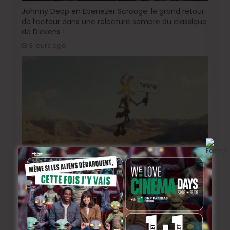
Johnny Depp en Ebenezer Scrooge: le grand retour
de l’acteur dans une relecture sombre du classique
de Dickens !
3 jours ago
« Coyote vs. Acme », le film maudit de Hollywood a
enfin une date de sortie !
5 jours ago