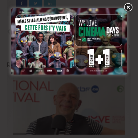
Précedent
Casting petits garçons:
« Valses de Vienne »
Next
Ramdam 2019: le palmarès
Related Articles