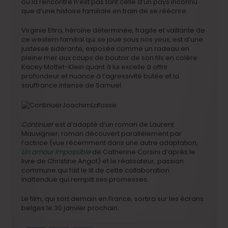
où la rencontre n’est pas tant celle d’un pays inconnu
que d’une histoire familiale en train de se réécrire.
Virginie Efira, héroïne déterminée, fragile et vaillante de
ce western familial qui se joue sous nos yeux, est d’une
justesse sidérante, exposée comme un radeau en
pleine mer aux coups de boutoir de son fils en colère.
Kacey Mottet-Klein quant à lui excelle à offrir
profondeur et nuance à l’agressivité butée et la
souffrance intense de Samuel.
Continuer
est d’adapté d’un roman de Laurent
Mauvignier, roman découvert parallèlement par
l’actrice (vue récemment dans une autre adaptation,
Un amour impossible
de Catherine Corsini d’après le
livre de Christine Angot) et le réalisateur, passion
commune qui fait le lit de cette collaboration
inattendue qui remplit ses promesses.
Le film, qui sort demain en France, sortira sur les écrans
belges le 30 janvier prochain.