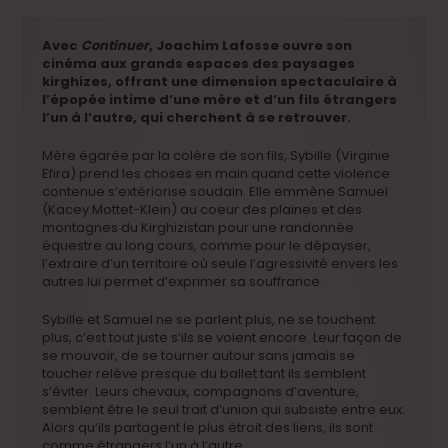
Avec
Continuer
, Joachim Lafosse ouvre son
cinéma aux grands espaces des paysages
kirghizes, offrant une dimension spectaculaire à
l’épopée intime d’une mère et d’un fils étrangers
l’un à l’autre, qui cherchent à se retrouver.
Mère égarée par la colère de son fils, Sybille (Virginie
Efira) prend les choses en main quand cette violence
contenue s’extériorise soudain. Elle emmène Samuel
(Kacey Mottet-Klein) au coeur des plaines et des
montagnes du Kirghizistan pour une randonnée
équestre au long cours, comme pour le dépayser,
l’extraire d’un territoire où seule l’agressivité envers les
autres lui permet d’exprimer sa souffrance.
Sybille et Samuel ne se parlent plus, ne se touchent
plus, c’est tout juste s’ils se voient encore. Leur façon de
se mouvoir, de se tourner autour sans jamais se
toucher relève presque du ballet tant ils semblent
s’éviter. Leurs chevaux, compagnons d’aventure,
semblent être le seul trait d’union qui subsiste entre eux.
Alors qu’ils partagent le plus étroit des liens, ils sont
comme étrangers l’un à l’autre.