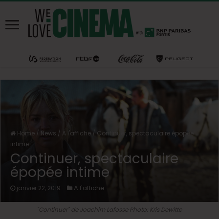
Home
/
News
/
A l'affiche
/
Continuer, spectaculaire épopée
intime
Continuer, spectaculaire
épopée intime
A l'affiche
janvier 22, 2019
"Continuer" de Joachim Lafosse Photo: Kris Dewitte