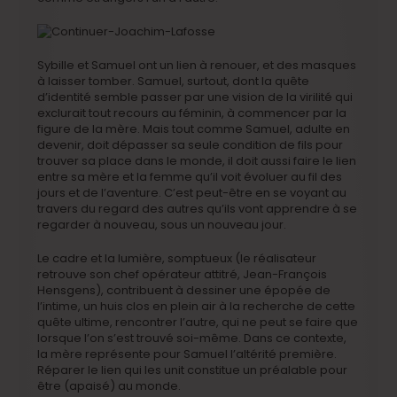
Sybille et Samuel ont un lien à renouer, et des masques
à laisser tomber. Samuel, surtout, dont la quête
d’identité semble passer par une vision de la virilité qui
exclurait tout recours au féminin, à commencer par la
figure de la mère. Mais tout comme Samuel, adulte en
devenir, doit dépasser sa seule condition de fils pour
trouver sa place dans le monde, il doit aussi faire le lien
entre sa mère et la femme qu’il voit évoluer au fil des
jours et de l’aventure. C’est peut-être en se voyant au
travers du regard des autres qu’ils vont apprendre à se
regarder à nouveau, sous un nouveau jour.
Le cadre et la lumière, somptueux (le réalisateur
retrouve son chef opérateur attitré, Jean-François
Hensgens), contribuent à dessiner une épopée de
l’intime, un huis clos en plein air à la recherche de cette
quête ultime, rencontrer l’autre, qui ne peut se faire que
lorsque l’on s’est trouvé soi-même. Dans ce contexte,
la mère représente pour Samuel l’altérité première.
Réparer le lien qui les unit constitue un préalable pour
être (apaisé) au monde.