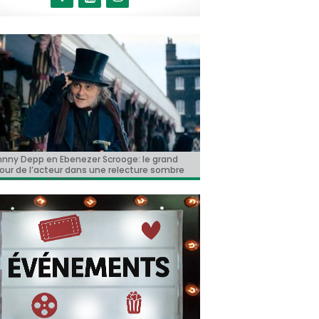
hnny Depp en Ebenezer Scrooge: le grand
FF 2026: la Compétition belge!
oyote vs. Acme », le film maudit de
psule #147: « Notre Salut » d’Emmanuel
oy Story 5 » franchit le cap du milliard de
our de l’acteur dans une relecture sombre
lywood a enfin une date de sortie !
rre
lars et devient le plus grand succès de
classique de Dickens !
nnée !