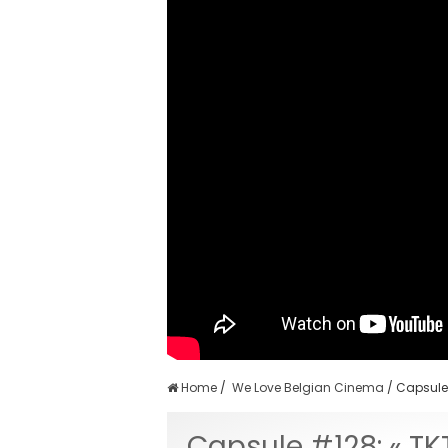
Home
/
We Love Belgian Cinema
/
Capsule 
Capsule #128: « TKT