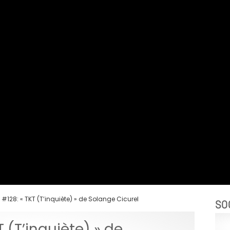
#128: « TKT (T’inquiète) » de Solange Cicurel
SO
 (T’inquiète) » de