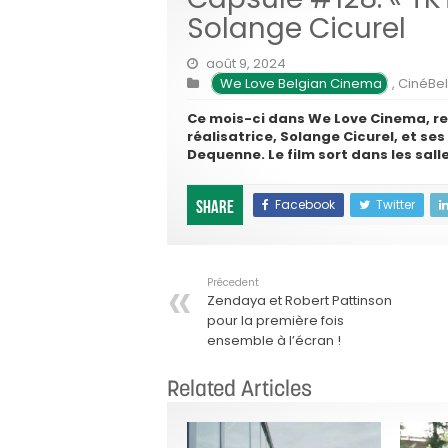
Solange Cicurel
août 9, 2024
We Love Belgian Cinema
,
CinéBel
Ce mois-ci dans We Love Cinema, r
réalisatrice, Solange Cicurel, et s
Dequenne. Le film sort dans les sall
Facebook
Twitter
Share
Précedent
Zendaya et Robert Pattinson
pour la première fois
ensemble à l’écran !
Related Articles