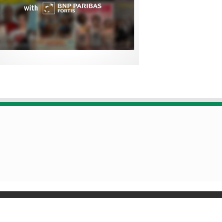
Designed by
Poids Plume
- Web by
Point Be