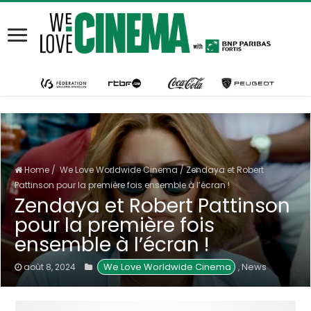
Home
/
We Love Worldwide Cinema
/
Zendaya et Robert
Pattinson pour la première fois ensemble à l’écran !
Zendaya et Robert Pattinson
pour la première fois
ensemble à l’écran !
 We Love Worldwide Cinema
News
août 8, 2024
,