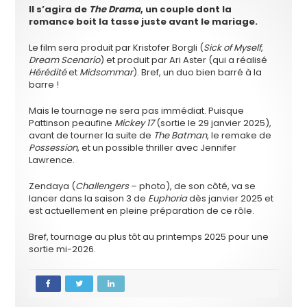
Il s’agira de
The Drama
, un couple dont la
romance boit la tasse juste avant le mariage.
Le film sera produit par Kristofer Borgli (
Sick of Myself
,
Dream Scenario
) et produit par Ari Aster (qui a réalisé
Hérédité
et
Midsommar
). Bref, un duo bien barré à la
barre !
Mais le tournage ne sera pas immédiat. Puisque
Pattinson peaufine
Mickey 17
(sortie le 29 janvier 2025),
avant de tourner la suite de
The Batman
, le remake de
Possession
, et un possible thriller avec Jennifer
Lawrence.
Zendaya (
Challengers
– photo), de son côté, va se
lancer dans la saison 3 de
Euphoria
dès janvier 2025 et
est actuellement en pleine préparation de ce rôle.
Bref, tournage au plus tôt au printemps 2025 pour une
sortie mi-2026.