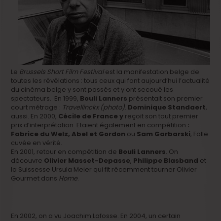
Le
Brussels Short Film Festival
est la manifestation belge de
toutes les révélations : tous ceux qui font aujourd’hui l’actualité
du cinéma belge y sont passés et y ont secoué les
spectateurs. En 1999,
Bouli Lanners
présentait son premier
court métrage :
Travellinckx (photo)
.
Dominique Standaert
,
aussi. En 2000,
Cécile de France y
reçoit son tout premier
prix d’interprétation. Etaient également en compétition
:
Fabrice du Welz, Abel et Gordon
ou
Sam Garbarski
, Folle
cuvée en vérité.
En 2001, retour en compétition de
Bouli Lanners
. On
découvre
Olivier Masset-Depasse
,
Philippe Blasband
et
la Suissesse Ursula Meier qui fit récemment tourner Olivier
Gourmet dans
Home
.
En 2002, on a vu Joachim Lafosse. En 2004, un certain