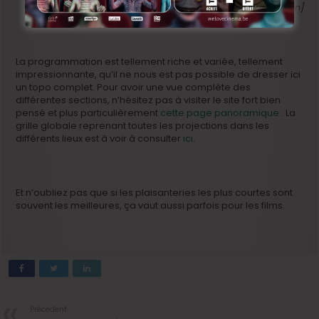
[Sac de Nœuds de Eve Duchemin]
La programmation est tellement riche et variée, tellement
impressionnante, qu’il ne nous est pas possible de dresser ici
un topo complet. Pour avoir une vue complète des
différentes sections, n’hésitez pas à visiter le site fort bien
pensé et plus particulièrement
cette page panoramique
. La
grille globale reprenant toutes les projections dans les
différents lieux est à voir à consulter
ici
.
Et n’oubliez pas que si les plaisanteries les plus courtes sont
souvent les meilleures, ça vaut aussi parfois pour les films.
Précedent