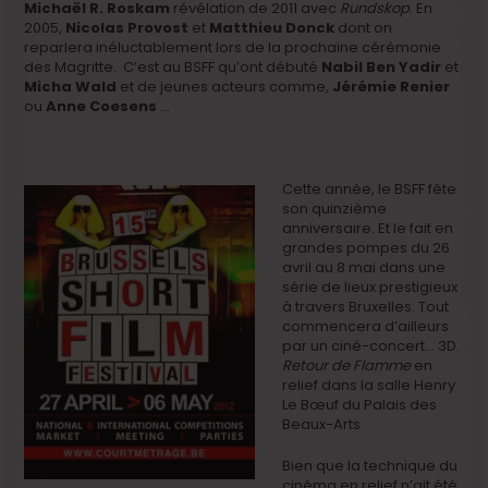
Michaël R. Roskam
révélation de 2011 avec
Rundskop
. En
2005,
Nicolas Provost
et
Matthieu Donck
dont on
reparlera inéluctablement lors de la prochaine cérémonie
des Magritte. C’est au BSFF qu’ont débuté
Nabil Ben Yadir
et
Micha Wald
et de jeunes acteurs comme,
Jérémie Renier
ou
Anne Coesens
…
Cette année, le BSFF fête
son quinzième
anniversaire. Et le fait en
grandes pompes du 26
avril au 8 mai dans une
série de lieux prestigieux
à travers Bruxelles. Tout
commencera d’ailleurs
par un ciné-concert… 3D.
Retour de Flamme
en
relief dans la salle Henry
Le Bœuf du Palais des
Beaux-Arts.
Bien que la technique du
cinéma en relief n’ait été