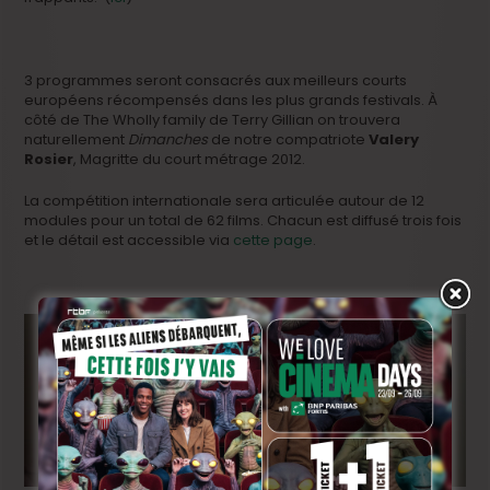
3 programmes seront consacrés aux meilleurs courts
européens récompensés dans les plus grands festivals. À
côté de The Wholly family de Terry Gillian on trouvera
naturellement
Dimanches
de notre compatriote
Valery
Rosier
, Magritte du court métrage 2012.
La compétition internationale sera articulée autour de 12
modules pour un total de 62 films. Chacun est diffusé trois fois
et le détail est accessible via
cette page
.