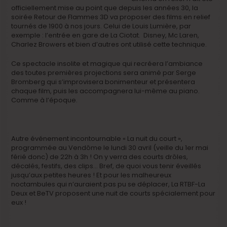
officiellement mise au point que depuis les années 30, la
soirée Retour de Flammes 3D va proposer des films en relief
tournés de 1900 à nos jours. Celui de Louis Lumière, par
exemple : l’entrée en gare de La Ciotat. Disney, Mc Laren,
Charlez Browers et bien d’autres ont utilisé cette technique.
Ce spectacle insolite et magique qui recréera l’ambiance
des toutes premières projections sera animé par Serge
Bromberg qui s’improvisera bonimenteur et présentera
chaque film, puis les accompagnera lui-même au piano.
Comme à l’époque.
Autre événement incontournable « La nuit du court »,
programmée au Vendôme le lundi 30 avril (veille du 1er mai
férié donc) de 22h à 3h ! On y verra des courts drôles,
décalés, festifs, des clips… Bref, de quoi vous tenir éveillés
jusqu’aux petites heures ! Et pour les malheureux
noctambules qui n’auraient pas pu se déplacer, La RTBF-La
Deux et BeTV proposent une nuit de courts spécialement pour
eux !