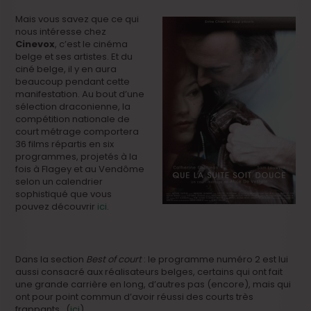
Mais vous savez que ce qui
nous intéresse chez
Cinevox
, c’est le cinéma
belge et ses artistes. Et du
ciné belge, il y en aura
beaucoup pendant cette
manifestation. Au bout d’une
sélection draconienne, la
compétition nationale de
court métrage comportera
36 films répartis en six
programmes, projetés à la
fois à Flagey et au Vendôme
selon un calendrier
sophistiqué que vous
pouvez découvrir
ici
.
Dans la section
Best of court
: le programme numéro 2 est lui
aussi consacré aux réalisateurs belges, certains qui ont fait
une grande carrière en long, d’autres pas (encore), mais qui
ont pour point commun d’avoir réussi des courts très
frappants. (
ici
)