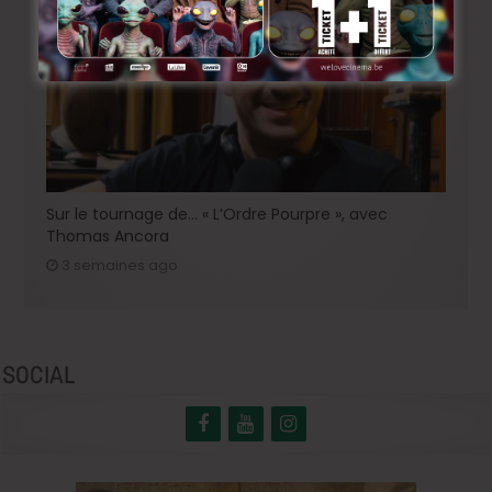
Sur le tournage de… « L’Ordre Pourpre », avec
Thomas Ancora
3 semaines ago
SOCIAL