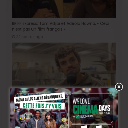
BRIFF Express: Tom Adjibi et Adéola Hawna, « Ceci
n’est pas un film français ».
22 heures ago
Sur le tournage de « Please », avec Victor Ruprich-
Robert
2 semaines ago